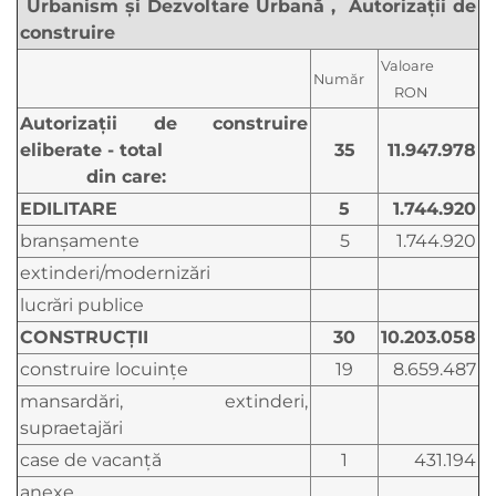
Urbanism şi Dezvoltare Urbană , Autorizaţii de
construire
Valoare
Număr
RON
Autorizaţii de construire
eliberate - total
35
11.947.978
din care:
EDILITARE
5
1.744.920
branşamente
5
1.744.920
extinderi/modernizări
lucrări publice
CONSTRUCŢII
30
10.203.058
construire locuinţe
19
8.659.487
mansardări, extinderi,
supraetajări
case de vacanţă
1
431.194
anexe