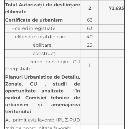
Total Autorizaţii de desfiinţare
2
72.693
eliberate
Certificate de urbanism
63
- cereri înregistrate
63
- eliberate total din care
40
edilitare
23
construcţii
- cereri prelungire CU
1
înregistrate
Planuri Urbanistice de Detaliu,
Zonale, CU , studii de
oportunitate analizate în
cadrul Comisiei tehnice de
urbanism şi amenajarea
teritoriului
Au primit aviz favorabil PUZ-PUD
Aviz de oportunitate favorabil