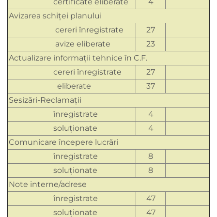
certificate eliberate
4
Avizarea schiţei planului
cereri înregistrate
27
avize eliberate
23
Actualizare informaţii tehnice în C.F.
cereri înregistrate
27
eliberate
37
Sesizări-Reclamaţii
înregistrate
4
soluţionate
4
Comunicare începere lucrări
înregistrate
8
soluţionate
8
Note interne/adrese
înregistrate
47
soluţionate
47