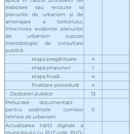
aplică în cadrul proceselor de
elaborare sau revizuire la
planurilor de urbanism şi de
amenajare a teritoriului,
întocmirea evidenţei planurilor
de urbanism supuse
metodologiei de consultare
publică
etapa pregătitoare
4
etapa propuneri
1
etapa finală
4
finalizare procedură
4
Dezbateri publice
13
Prelucrare documentaţii
pentru sedinţele comisiei
0
tehnice de urbanism
Actualizarea hărţii digitale a
municipiului cu PUZ-urile, PUD-