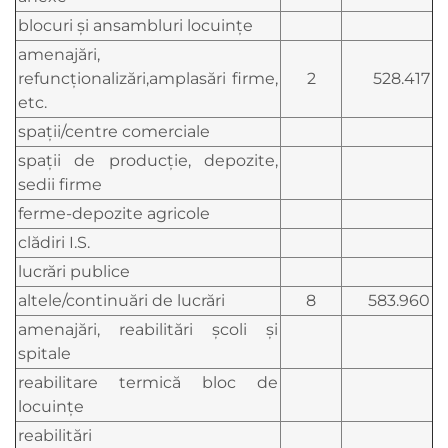
blocuri şi ansambluri locuinţe
amenajări,
refuncţionalizări,amplasări firme,
2
528.417
etc.
spaţii/centre comerciale
spaţii de producţie, depozite,
sedii firme
ferme-depozite agricole
clădiri I.S.
lucrări publice
altele/continuări de lucrări
8
583.960
amenajări, reabilitări şcoli şi
spitale
reabilitare termică bloc de
locuințe
reabilitări