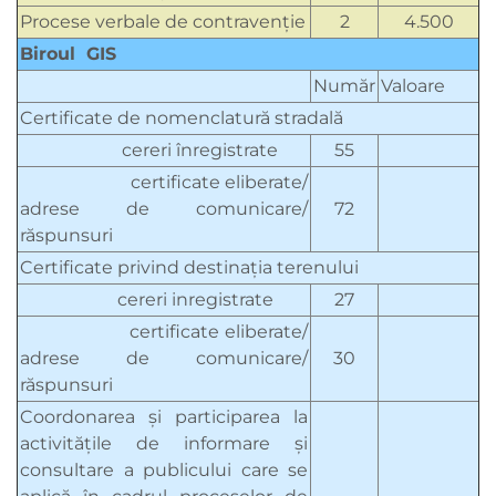
Procese verbale de contravenţie
2
4.500
Biroul GIS
Număr
Valoare
Certificate de nomenclatură stradală
cereri înregistrate
55
certificate eliberate/
adrese de comunicare/
72
răspunsuri
Certificate privind destinația terenului
cereri inregistrate
27
certificate eliberate/
adrese de comunicare/
30
răspunsuri
Coordonarea şi participarea la
activităţile de informare şi
consultare a publicului care se