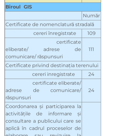
Biroul GIS
Număr
Certificate de nomenclatură stradală
cereri înregistrate
109
certificate
eliberate/ adrese de
111
comunicare/ răspunsuri
Certificate privind destinația terenului
cereri inregistrate
24
certificate eliberate/
adrese de comunicare/
24
răspunsuri
Coordonarea şi participarea la
activităţile de informare şi
consultare a publicului care se
aplică în cadrul proceselor de
elaborare sau revizuire la