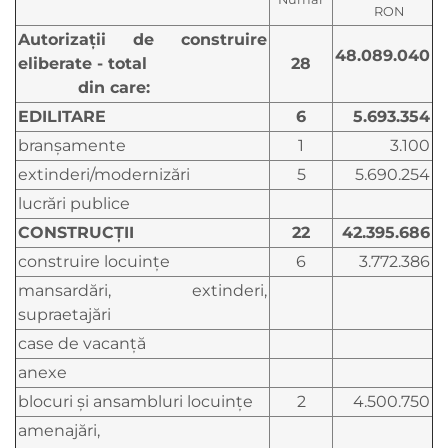
RON
Autorizaţii de construire
48.089.040
eliberate - total
28
din care:
EDILITARE
6
5.693.354
branşamente
1
3.100
extinderi/modernizări
5
5.690.254
lucrări publice
CONSTRUCŢII
22
42.395.686
construire locuinţe
6
3.772.386
mansardări, extinderi,
supraetajări
case de vacanţă
anexe
blocuri şi ansambluri locuinţe
2
4.500.750
amenajări,