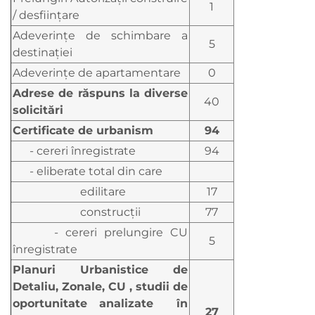
1
/ desființare
Adeverințe de schimbare a
5
destinației
Adeverințe de apartamentare
0
Adrese de răspuns la diverse
40
solicitări
Certificate de urbanism
94
- cereri înregistrate
94
- eliberate total din care
edilitare
17
construcţii
77
- cereri prelungire CU
5
înregistrate
Planuri Urbanistice de
Detaliu, Zonale, CU , studii de
oportunitate analizate în
27