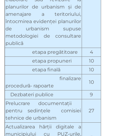
planurilor de urbanism şi de
amenajare a teritoriului,
întocmirea evidenţei planurilor
de urbanism supuse
metodologiei de consultare
publică
etapa pregătitoare
4
etapa propuneri
10
etapa finală
10
finalizare
10
procedură- rapoarte
Dezbateri publice
9
Prelucrare documentaţii
pentru sedinţele comisiei
27
tehnice de urbanism
Actualizarea hărţii digitale a
municipiului cu PUZ-urile,