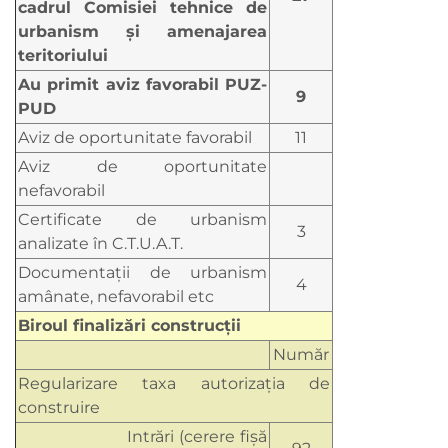
cadrul Comisiei tehnice de
urbanism şi amenajarea
teritoriului
Au primit aviz favorabil PUZ-
9
PUD
Aviz de oportunitate favorabil
11
Aviz de oportunitate
nefavorabil
Certificate de urbanism
3
analizate în C.T.U.A.T.
Documentaţii de urbanism
4
amânate, nefavorabil etc
Biroul finalizări construcţii
Număr
Regularizare taxa autorizaţia de
construire
Intrări (cerere fișă