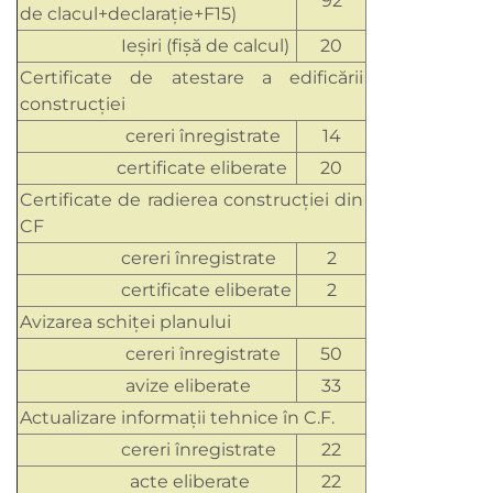
92
de clacul+declarație+F15)
Ieșiri (fișă de calcul)
20
Certificate de atestare a edificării
construcţiei
cereri înregistrate
14
certificate eliberate
20
Certificate de radierea construcţiei din
CF
cereri înregistrate
2
certificate eliberate
2
Avizarea schiţei planului
cereri înregistrate
50
avize eliberate
33
Actualizare informaţii tehnice în C.F.
cereri înregistrate
22
acte eliberate
22