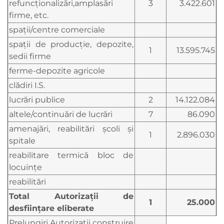
refuncţionalizări,amplasări
3
3.422.601
firme, etc.
spaţii/centre comerciale
spaţii de producţie, depozite,
1
13.595.745
sedii firme
ferme-depozite agricole
clădiri I.S.
lucrări publice
2
14.122.084
altele/continuări de lucrări
7
86.090
amenajări, reabilitări şcoli şi
1
2.896.030
spitale
reabilitare termică bloc de
locuințe
reabilitări
Total Autorizaţii de
1
25.000
desfiinţare eliberate
Prelungiri Autorizații construire