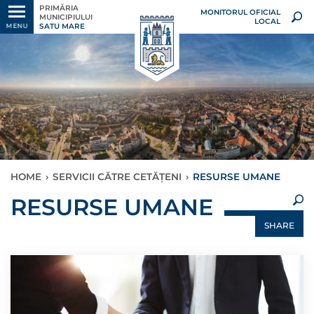
PRIMĂRIA
MONITORUL OFICIAL
MUNICIPIULUI
LOCAL
SATU MARE
MENU
HOME
›
SERVICII CĂTRE CETĂȚENI
›
RESURSE UMANE
×
RESURSE UMANE
SHARE