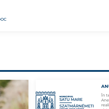
DOC
AN
În t
Anex
real