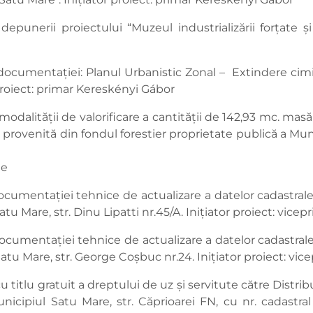
epunerii proiectului “Muzeul industrializării forţate şi 
a documentaţiei: Planul Urbanistic Zonal – Extindere ci
 proiect: primar Kereskényi Gábor
modalității de valorificare a cantității de 142,93 mc. masă
22, provenită din fondul forestier proprietate publică a Mu
he
documentației tehnice de actualizare a datelor cadastral
atu Mare, str. Dinu Lipatti nr.45/A. Inițiator proiect: vic
documentației tehnice de actualizare a datelor cadastral
Satu Mare, str. George Coșbuc nr.24. Inițiator proiect: v
cu titlu gratuit a dreptului de uz și servitute către Distr
cipiul Satu Mare, str. Căprioarei FN, cu nr. cadastral 