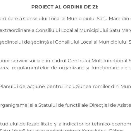
PROIECT AL ORDINII DE ZI:
ordinare a Consiliului Local al Municipiului Satu Mare din
extraordinare a Consiliului Local al Municipiului Satu Mar
ședintelui de ședință al Consiliului Local al Municipiului
 unor servicii sociale în cadrul Centrului Multifuncțional
ea regulamentelor de organizare și funcționare ale serv
Planului de acțiune pentru incluziunea romilor din Munic
rganigramei și a Statului de funcții ale Direcției de Asis
tudiului de fezabilitate și a indicatorilor tehnico-economi
i - Satu Mare". Inițiator proiect: primar Kereskényi Gábor