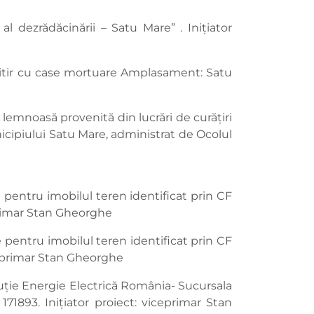
al dezrădăcinării – Satu Mare” . Inițiator
mitir cu case mortuare Amplasament: Satu
 lemnoasă provenită din lucrări de curățiri
nicipiului Satu Mare, administrat de Ocolul
e pentru imobilul teren identificat prin CF
eprimar Stan Gheorghe
e pentru imobilul teren identificat prin CF
iceprimar Stan Gheorghe
ibuție Energie Electrică România- Sucursala
171893. Inițiator proiect: viceprimar Stan