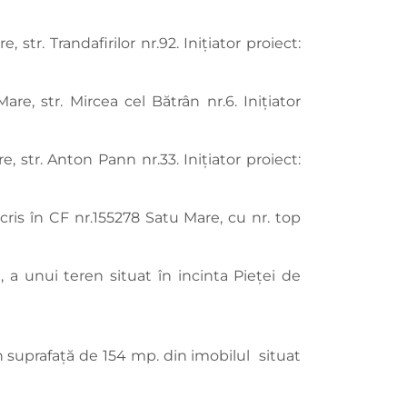
str. Trandafirilor nr.92. Inițiator proiect:
re, str. Mircea cel Bătrân nr.6. Inițiator
, str. Anton Pann nr.33. Inițiator proiect:
cris în CF nr.155278 Satu Mare, cu nr. top
 a unui teren situat în incinta Pieței de
în suprafață de 154 mp. din imobilul situat