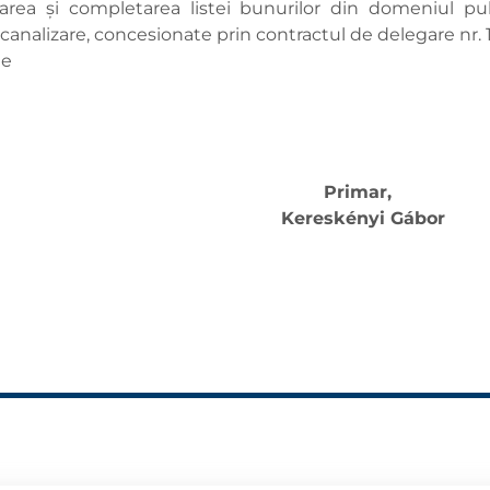
area și completarea listei bunurilor din domeniul pub
canalizare, concesionate prin contractul de delegare nr. 1
he
Primar,
Kereskényi Gábor