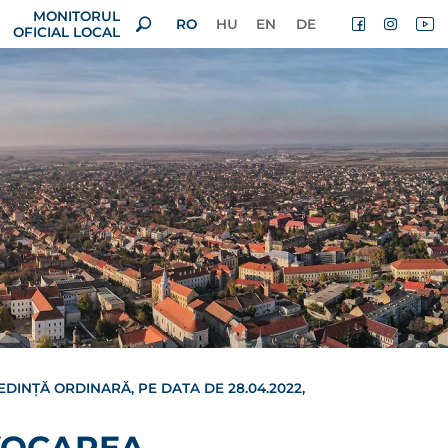
MONITORUL
RO
HU
EN
DE
OFICIAL LOCAL
DINȚĂ ORDINARĂ, PE DATA DE 28.04.2022,
NVOCAREA