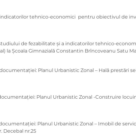
 indicatorilor tehnico-economici pentru obiectivul de in
udiului de fezabilitate și a indicatorilor tehnico-economic
ial) la Școala Gimnazială Constantin Brîncoveanu Satu Mar
documentației: Planul Urbanistic Zonal – Hală prestări ser
 documentației: Planul Urbanistic Zonal -Construire locui
documentației: Planul Urbanistic Zonal – Imobil de servici
. Decebal nr.25