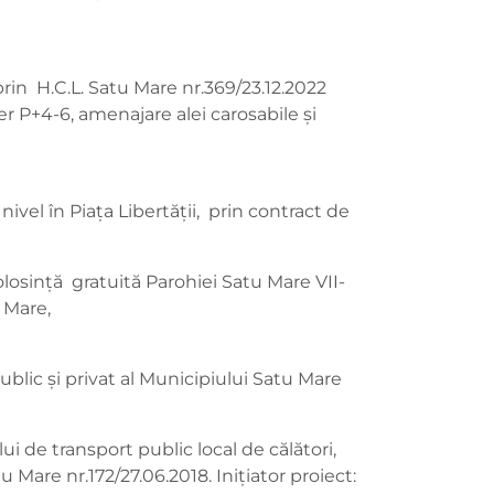
rin H.C.L. Satu Mare nr.369/23.12.2022
r P+4-6, amenajare alei carosabile şi
ivel în Piața Libertății, prin contract de
olosință gratuită Parohiei Satu Mare VII-
u Mare,
blic și privat al Municipiului Satu Mare
i de transport public local de călători,
 Mare nr.172/27.06.2018. Inițiator proiect: