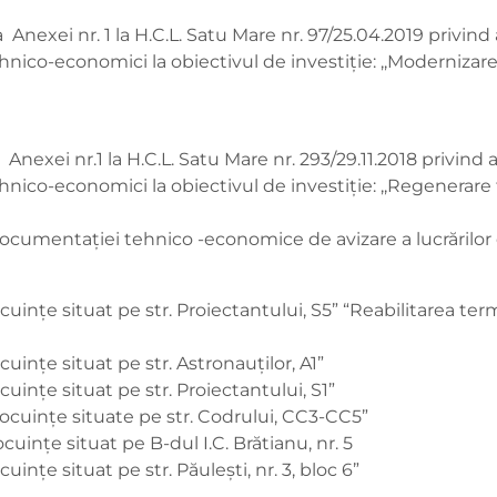
 Anexei nr. 1 la H.C.L. Satu Mare nr. 97/25.04.2019 privi
 tehnico-economici la obiectivul de investiție: ,,Modernizar
Anexei nr.1 la H.C.L. Satu Mare nr. 293/29.11.2018 privin
tehnico-economici la obiectivul de investiție: ,,Regenerare f
ocumentaţiei tehnico -economice de avizare a lucrărilor d
cuinţe situat pe str. Proiectantului, S5” “Reabilitarea ter
cuinţe situat pe str. Astronauţilor, A1”
cuinţe situat pe str. Proiectantului, S1”
 locuinţe situate pe str. Codrului, CC3-CC5”
cuinţe situat pe B-dul I.C. Brătianu, nr. 5
uinţe situat pe str. Păuleşti, nr. 3, bloc 6”