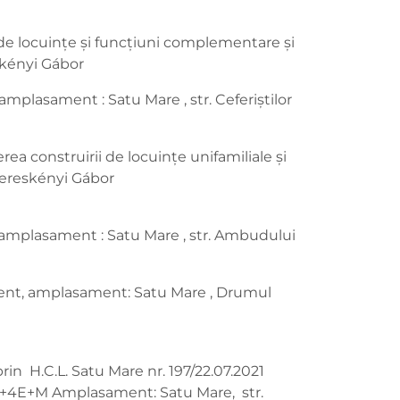
 de locuințe și funcțiuni complementare și
eskényi Gábor
mplasament : Satu Mare , str. Ceferiștilor
ea construirii de locuințe unifamiliale și
 Kereskényi Gábor
, amplasament : Satu Mare , str. Ambudului
ement, amplasament: Satu Mare , Drumul
in H.C.L. Satu Mare nr. 197/22.07.2021
r P+4E+M Amplasament: Satu Mare, str.