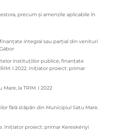
acestora, precum și amenzile aplicabile în
 finanţate integral sau parţial din venituri
 Gábor
elor instituţiilor publice, finanţate
RIM. I 2022. Inițiator proiect: primar
u Mare, la TRIM. I 2022
nilor fără stăpân din Municipiul Satu Mare.
. Inițiator proiect: primar Kereskényi