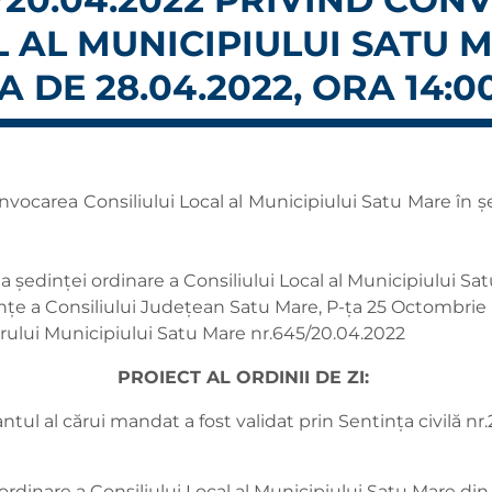
L AL MUNICIPIULUI SATU 
 DE 28.04.2022, ORA 14:0
ocarea Consiliului Local al Municipiului Satu Mare în șe
ședinței ordinare a Consiliului Local al Municipiului Sat
dințe a Consiliului Județean Satu Mare, P-ța 25 Octombri
arului Municipiului Satu Mare nr.645/20.04.2022
PROIECT AL ORDINII DE ZI:
tul al cărui mandat a fost validat prin Sentința civilă n
ordinare a Consiliului Local al Municipiului Satu Mare din