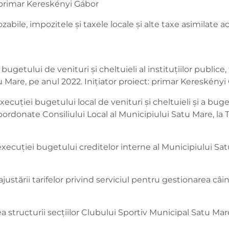
t: primar Kereskényi Gábor
ozabile, impozitele și taxele locale și alte taxe asimilate 
bugetului de venituri şi cheltuieli al instituţiilor publice,
u Mare, pe anul 2022. Inițiator proiect: primar Kereskényi
ecuţiei bugetului local de venituri şi cheltuieli şi a buget
ubordonate Consiliului Local al Municipiului Satu Mare, la T
execuţiei bugetului creditelor interne al Municipiului Sat
ustării tarifelor privind serviciul pentru gestionarea câi
a structurii secțiilor Clubului Sportiv Municipal Satu Mare