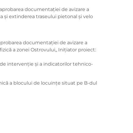
nd aprobarea documentației de avizare a
ea și extinderea traseului pietonal și velo
d aprobarea documentației de avizare a
izică a zonei Ostrovului,, Inițiator proiect:
e intervenţie şi a indicatorilor tehnico-
mică a blocului de locuinţe situat pe B-dul