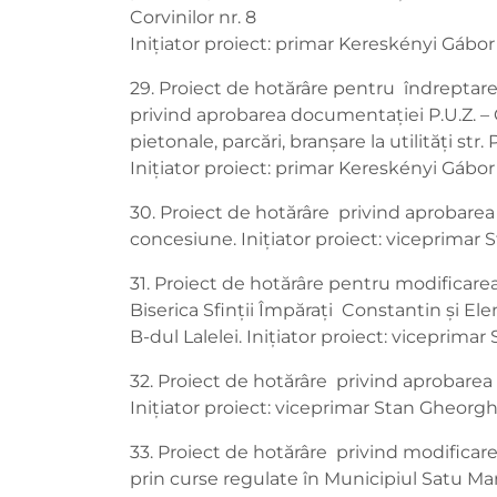
Corvinilor nr. 8
Inițiator proiect: primar Kereskényi Gábor
29. Proiect de hotărâre pentru îndreptare
privind aprobarea documentației P.U.Z. – C
pietonale, parcări, branșare la utilități str. 
Inițiator proiect: primar Kereskényi Gábor
30. Proiect de hotărâre privind aprobarea r
concesiune. Inițiator proiect: viceprimar
31. Proiect de hotărâre pentru modificarea
Biserica Sfinții Împărați Constantin și Elen
B-dul Lalelei. Inițiator proiect: viceprim
32. Proiect de hotărâre privind aprobarea 
Inițiator proiect: viceprimar Stan Gheorg
33. Proiect de hotărâre privind modificarea
prin curse regulate în Municipiul Satu Mare