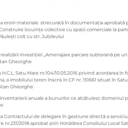
a erorii materiale strecurată în documentația aprobată p
onstruire locuințe colective cu spații comerciale la parte
Păulești colț cu str. Jubileului
ealizării investiției ,,Amenajare parcare subterană pe un n
 Stan Gheorghe
 H.C.L. Satu Mare nr.104/10.05.2016 privind acordarea în f
a, a imobilului teren înscris în CF nr. 151661 situat în Sat
ar Stan Gheorghe
inventarierii anuale a bunurilor ce alcătuiesc domeniul pu
he
 Contractului de delegare în gestiune directă a serviciulu
 nr.231/2018 aprobat prin Hotărârea Consiliului Local Satu