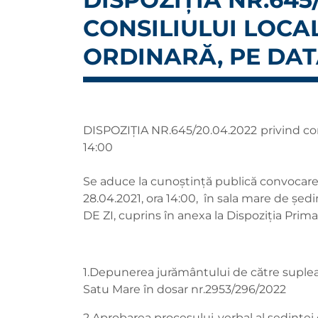
CONSILIULUI LOCA
ORDINARĂ, PE DATA
DISPOZIŢIA NR.645/20.04.2022 privind conv
14:00
Se aduce la cunoștință publică convocarea 
28.04.2021, ora 14:00, în sala mare de șe
DE ZI, cuprins în anexa la Dispoziția Prim
1.Depunerea jurământului de către suplean
Satu Mare în dosar nr.2953/296/2022
2.Aprobarea procesului-verbal al ședinței 