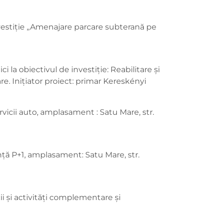
vestiție ,,Amenajare parcare subterană pe
i la obiectivul de investiție: Reabilitare și
e. Inițiator proiect: primar Kereskényi
vicii auto, amplasament : Satu Mare, str.
nță P+1, amplasament: Satu Mare, str.
i și activități complementare și