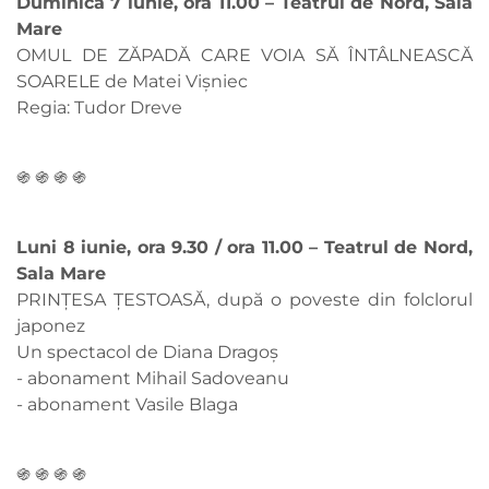
Duminică 7 iunie, ora 11.00 – Teatrul de Nord, Sala
Mare
OMUL DE ZĂPADĂ CARE VOIA SĂ ÎNTÂLNEASCĂ
SOARELE de Matei Vișniec
Regia: Tudor Dreve
֍ ֍ ֍ ֍
Luni 8 iunie, ora 9.30 / ora 11.00 – Teatrul de Nord,
Sala Mare
PRINȚESA ȚESTOASĂ, după o poveste din folclorul
japonez
Un spectacol de Diana Dragoș
- abonament Mihail Sadoveanu
- abonament Vasile Blaga
֍ ֍ ֍ ֍