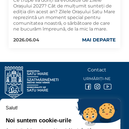
Ce trupe vă doriți să evolueze de Zilele
Orașului 2027? Cât de mulțumit sunteți de
ediția din acest an? Zilele Orașului Satu Mare
reprezintă un moment special pentru
comunitatea noastră, o sărbătoare de care
ne bucurăm împreună, de la mic la mare.
2026.06.04
MAI DEPARTE
Contact
URMĂRIȚI-NE
Salut!
PRIMĂRIA MUNICIPIULUI
SATU MARE
Noi suntem cookie-urile
P-ȚA 25 OCTOMBRIE, NR. 1 CORP M, 440026 SATU MARE