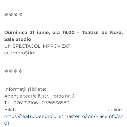
֍ ֍ ֍ ֍
Duminică 21 iunie, ora 19.00 – Teatrul de Nord,
Sala Studio
UN SPECTACOL IMPROVIZAT
cu ImproȘtim
֍ ֍ ֍ ֍
Informații și bilete:
Agenția teatrală, str. Horea nr. 6
Tel.: 0261712106 | 0786538580
Bilete online:
https://teatruldenord.biletmaster.ro/ron/PlaceInfo/22
01