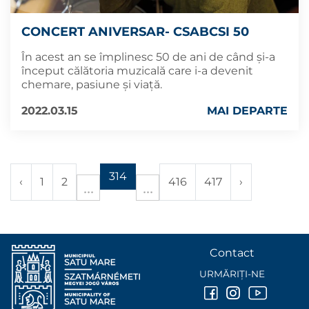
CONCERT ANIVERSAR- CSABCSI 50
În acest an se împlinesc 50 de ani de când și-a
început călătoria muzicală care i-a devenit
chemare, pasiune și viață.
2022.03.15
MAI DEPARTE
314
‹
1
2
416
417
›
Contact
URMĂRIȚI-NE