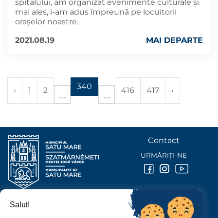
spitalului, am organizat evenimente culturale și
mai ales, i-am adus împreună pe locuitorii
orașelor noastre.
2021.08.19
MAI DEPARTE
340
‹
1
2
416
417
›
Contact
URMĂRIȚI-NE
Salut!
PRIMĂRIA MUNICIPIULUI
SATU MARE