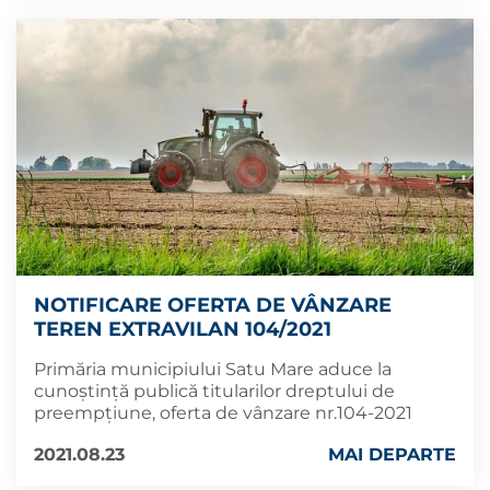
NOTIFICARE OFERTA DE VÂNZARE
TEREN EXTRAVILAN 104/2021
Primăria municipiului Satu Mare aduce la
cunoștință publică titularilor dreptului de
preempțiune, oferta de vânzare nr.104-2021
2021.08.23
MAI DEPARTE