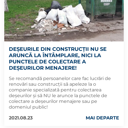
DEȘEURILE DIN CONSTRUCȚII NU SE
ARUNCĂ LA ÎNTÂMPLARE, NICI LA
PUNCTELE DE COLECTARE A
DEȘEURILOR MENAJERE!
Se recomandă persoanelor care fac lucrări de
renovări sau construcții să apeleze la o
companie specializată pentru colectarea
deșeurilor și să NU le arunce la punctele de
colectare a deșeurilor menajere sau pe
domeniul public!
2021.08.23
MAI DEPARTE