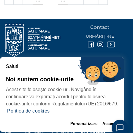
Contact
URMĂRIȚI-NE
Salut!
PRIMĂRIA MUNICIPIULUI
SATU MARE
Noi suntem cookie-urile
P-ȚA 25 OCTOMBRIE, NR. 1 CORP M, 440026 SATU MARE
Acest site folosește cookie-uri. Navigând în
PROTECȚIA DATELOR PERSONALE
continuare vă exprimați acordul pentru folosirea
cookie-urilor conform Regulamentului (UE) 2016/679.
Politica de cookies
Personalizare
Accept
PAGINĂ DEZVOLTATĂ DE