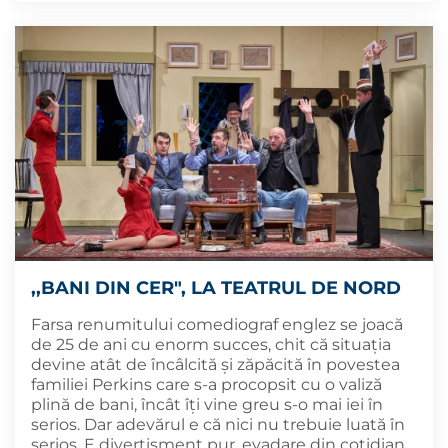
,,BANI DIN CER", LA TEATRUL DE NORD
Farsa renumitului comediograf englez se joacă
de 25 de ani cu enorm succes, chit că situaţia
devine atât de încâlcită şi zăpăcită în povestea
familiei Perkins care s-a procopsit cu o valiză
plină de bani, încât îţi vine greu s-o mai iei în
serios. Dar adevărul e că nici nu trebuie luată în
serios. E divertisment pur, evadare din cotidian,