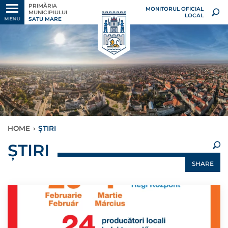
PRIMĂRIA
MONITORUL OFICIAL
MUNICIPIULUI
LOCAL
SATU MARE
MENU
HOME
›
ȘTIRI
×
ȘTIRI
SHARE