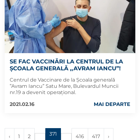
SE FAC VACCINĂRI LA CENTRUL DE LA
ȘCOALA GENERALĂ ,,AVRAM IANCU”!
Centrul de Vaccinare de la Școala generală
”Avram Iancu” Satu Mare, Bulevardul Muncii
nr.19 a devenit operațional.
2021.02.16
MAI DEPARTE
371
‹
1
2
416
417
›