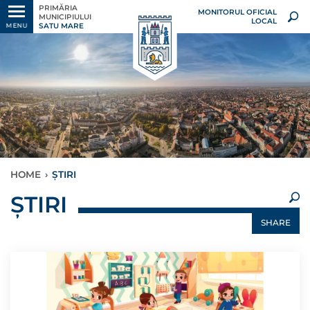
PRIMĂRIA
MONITORUL OFICIAL
MUNICIPIULUI
LOCAL
SATU MARE
MENU
HOME
›
ȘTIRI
×
ȘTIRI
SHARE