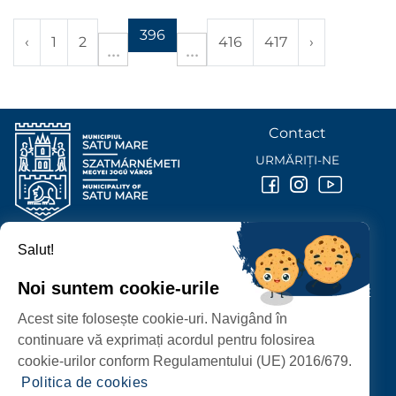
396
‹
1
2
416
417
›
Contact
URMĂRIȚI-NE
Salut!
PRIMĂRIA MUNICIPIULUI
SATU MARE
Noi suntem cookie-urile
P-ȚA 25 OCTOMBRIE, NR. 1 CORP M, 440026 SATU MARE
Acest site folosește cookie-uri. Navigând în
PROTECȚIA DATELOR PERSONALE
continuare vă exprimați acordul pentru folosirea
cookie-urilor conform Regulamentului (UE) 2016/679.
Politica de cookies