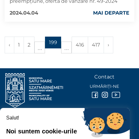
preempțiune, oferta de vânzare nr. 49-2024
2024.04.04
MAI DEPARTE
199
‹
1
2
416
417
›
Contact
URMĂRIȚI-NE
Salut!
PRIMĂRIA MUNICIPIULUI
SATU MARE
Noi suntem cookie-urile
P-ȚA 25 OCTOMBRIE, NR. 1 CORP M, 440026 SATU MARE