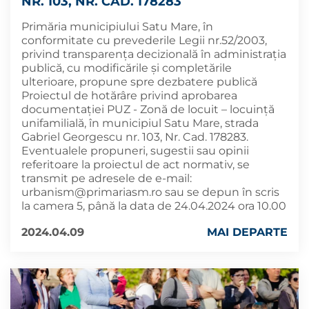
NR. 103, NR. CAD. 178283
Primăria municipiului Satu Mare, în
conformitate cu prevederile Legii nr.52/2003,
privind transparența decizională în administrația
publică, cu modificările și completările
ulterioare, propune spre dezbatere publică
Proiectul de hotărâre privind aprobarea
documentației PUZ - Zonă de locuit – locuință
unifamilială, în municipiul Satu Mare, strada
Gabriel Georgescu nr. 103, Nr. Cad. 178283.
Eventualele propuneri, sugestii sau opinii
referitoare la proiectul de act normativ, se
transmit pe adresele de e-mail:
urbanism@primariasm.ro
sau se depun în scris
la camera 5, până la data de 24.04.2024 ora 10.00
2024.04.09
MAI DEPARTE