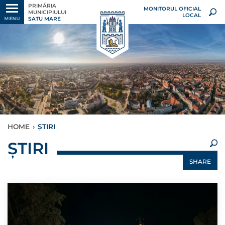
PRIMĂRIA
MONITORUL OFICIAL
MUNICIPIULUI
LOCAL
SATU MARE
MENU
HOME
›
ȘTIRI
×
ȘTIRI
SHARE