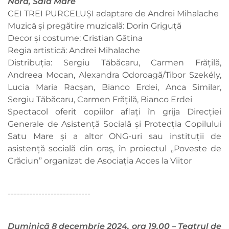
Nord, Sala Mare
CEI TREI PURCELUȘI adaptare de Andrei Mihalache
Muzică și pregătire muzicală: Dorin Griguță
Decor și costume: Cristian Gătina
Regia artistică: Andrei Mihalache
Distribuția: Sergiu Tăbăcaru, Carmen Frățilă,
Andreea Mocan, Alexandra Odoroagă/Tibor Szekély,
Lucia Maria Racșan, Bianco Erdei, Anca Similar,
Sergiu Tăbăcaru, Carmen Frățilă, Bianco Erdei
Spectacol oferit copiilor aflați în grija Direcţiei
Generale de Asistenţă Socială şi Protecţia Copilului
Satu Mare și a altor ONG-uri sau instituţii de
asistenţă socială din oraş, în proiectul „Poveste de
Crăciun” organizat de Asociația Acces la Viitor
---------------------------
Duminică 8 decembrie 2024, ora 19.00 – Teatrul de