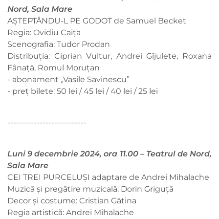
Nord, Sala Mare
AȘTEPTÂNDU-L PE GODOT de Samuel Becket
Regia: Ovidiu Caița
Scenografia: Tudor Prodan
Distribuția: Ciprian Vultur, Andrei Gîjulete, Roxana
Fânață, Romul Moruțan
- abonament „Vasile Savinescu”
- preț bilete: 50 lei / 45 lei / 40 lei / 25 lei
---------------------------
Luni 9 decembrie 2024, ora 11.00 – Teatrul de Nord,
Sala Mare
CEI TREI PURCELUȘI adaptare de Andrei Mihalache
Muzică și pregătire muzicală: Dorin Griguță
Decor și costume: Cristian Gătina
Regia artistică: Andrei Mihalache