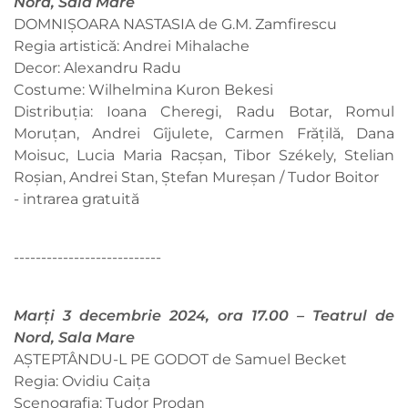
Nord, Sala Mare
DOMNIȘOARA NASTASIA de G.M. Zamfirescu
Regia artistică: Andrei Mihalache
Decor: Alexandru Radu
Costume: Wilhelmina Kuron Bekesi
Distribuția: Ioana Cheregi, Radu Botar, Romul
Moruțan, Andrei Gîjulete, Carmen Frățilă, Dana
Moisuc, Lucia Maria Racșan, Tibor Székely, Stelian
Roșian, Andrei Stan, Ștefan Mureșan / Tudor Boitor
- intrarea gratuită
---------------------------
Marți 3 decembrie 2024, ora 17.00 – Teatrul de
Nord, Sala Mare
AȘTEPTÂNDU-L PE GODOT de Samuel Becket
Regia: Ovidiu Caița
Scenografia: Tudor Prodan