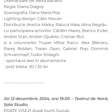
Dramatizare de Alexa Băcanu
Regia: Diana Dragoș
Scenografia: Oana Maria Pop
Lighting design: Călin Mocan
Distribuția: Anette Marka, Raluca Mara, Alina Negrău
cu participarea actorilor: Cătălin Mareș, Bianco Erdei,
Andrei Stan, Andrei Gîjulete, Cristian But
și a voluntarilor Trupei Mihai Raicu: Alex Blănaru,
Rareș Boldan, Traian Oșan, Gabriel Pop, Dominik
Schvarchopf, Tudor Shilaghi
- spectacol ales în abonamente
- preț bilete: 30 / 20 lei
---------------------------
Joi 12 decembrie 2024, ora 19.00 – Teatrul de Nord,
Sala Studio
POATE VISEZI după Izumi Suzuki