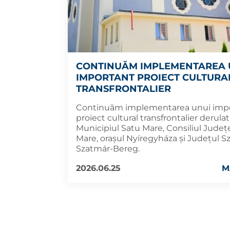
CONTINUĂM IMPLEMENTAREA 
IMPORTANT PROIECT CULTURA
TRANSFRONTALIER
Continuăm implementarea unui imp
proiect cultural transfrontalier derula
Municipiul Satu Mare, Consiliul Jude
Mare, orașul Nyíregyháza și Județul S
Szatmár-Bereg.
2026.06.25
M