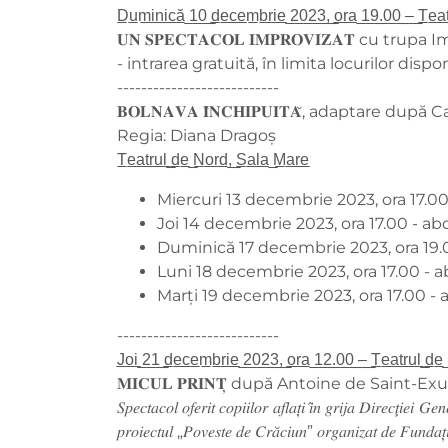
D̲u̲m̲i̲n̲i̲c̲ă̲ ̲1̲0̲ ̲d̲e̲c̲e̲m̲b̲r̲i̲e̲ ̲2̲0̲2̲3̲,̲ ̲o̲r̲a̲ ̲1̲9̲.̲0̲0̲ ̲–̲ ̲T̲e̲a̲
𝐔𝐍 𝐒𝐏𝐄𝐂𝐓𝐀𝐂𝐎𝐋 𝐈𝐌𝐏𝐑𝐎𝐕𝐈𝐙𝐀𝐓 cu trup
- intrarea gratuită, în limita locurilor dispo
---------------------------
𝐁𝐎𝐋𝐍𝐀𝐕𝐀 𝐈̂𝐍𝐂𝐇𝐈𝐏𝐔𝐈𝐓𝐀̆, adaptare dup
Regia: Diana Dragoș
T̲e̲a̲t̲r̲u̲l̲ ̲d̲e̲ ̲N̲o̲r̲d̲,̲ ̲S̲a̲l̲a̲ ̲M̲a̲r̲e̲
Miercuri 13 decembrie 2023, ora 17.
Joi 14 decembrie 2023, ora 17.00 - 
Duminică 17 decembrie 2023, ora 19.
Luni 18 decembrie 2023, ora 17.00 -
Marți 19 decembrie 2023, ora 17.00 
---------------------------
J̲o̲i̲ ̲2̲1̲ ̲d̲e̲c̲e̲m̲b̲r̲i̲e̲ ̲2̲0̲2̲3̲,̲ ̲o̲r̲a̲ ̲1̲2̲.̲0̲0̲ ̲–̲ ̲T̲e̲a̲t̲r̲u̲l̲ ̲d̲e̲
𝐌𝐈𝐂𝐔𝐋 𝐏𝐑𝐈𝐍𝐓̦ după Antoine de Saint-E
𝑆𝑝𝑒𝑐𝑡𝑎𝑐𝑜𝑙 𝑜𝑓𝑒𝑟𝑖𝑡 𝑐𝑜𝑝𝑖𝑖𝑙𝑜𝑟 𝑎𝑓𝑙𝑎𝑡̦𝑖 𝑖̂𝑛 𝑔𝑟𝑖𝑗𝑎 𝐷𝑖𝑟𝑒𝑐𝑡̧𝑖𝑒𝑖 𝐺𝑒
𝑝𝑟𝑜𝑖𝑒𝑐𝑡𝑢𝑙 „𝑃𝑜𝑣𝑒𝑠𝑡𝑒 𝑑𝑒 𝐶𝑟𝑎̆𝑐𝑖𝑢𝑛” 𝑜𝑟𝑔𝑎𝑛𝑖𝑧𝑎𝑡 𝑑𝑒 𝐹𝑢𝑛𝑑𝑎𝑡̦𝑖