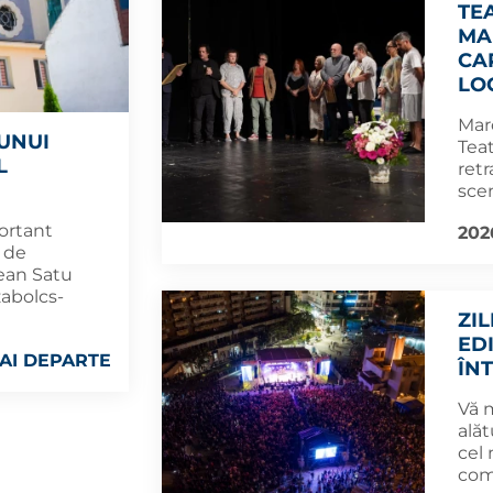
TE
MA
CA
LO
Mar
UNUI
Tea
L
retr
scen
ortant
202
t de
țean Satu
zabolcs-
ZI
ED
AI DEPARTE
ÎN
Vă 
alăt
cel
com