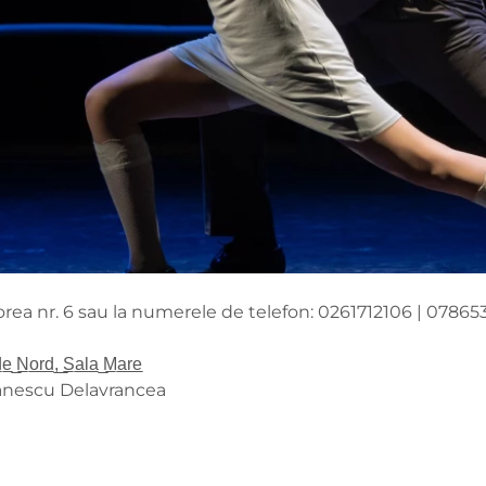
. Horea nr. 6 sau la numerele de telefon: 0261712106 | 0786
 ̲d̲e̲ ̲N̲o̲r̲d̲,̲ ̲S̲a̲l̲a̲ ̲M̲a̲r̲e̲
tefănescu Delavrancea