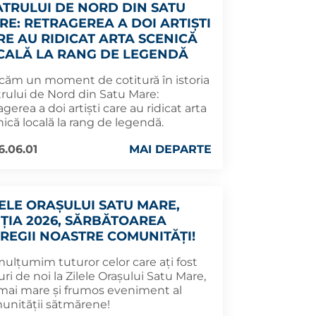
ATRULUI DE NORD DIN SATU
RE: RETRAGEREA A DOI ARTIȘTI
RE AU RIDICAT ARTA SCENICĂ
CALĂ LA RANG DE LEGENDĂ
căm un moment de cotitură în istoria
trului de Nord din Satu Mare:
agerea a doi artiști care au ridicat arta
ică locală la rang de legendă.
6.06.01
MAI DEPARTE
LELE ORAȘULUI SATU MARE,
IȚIA 2026, SĂRBĂTOAREA
TREGII NOASTRE COMUNITĂȚI!
mulțumim tuturor celor care ați fost
uri de noi la Zilele Orașului Satu Mare,
 mai mare și frumos eveniment al
unității sătmărene!