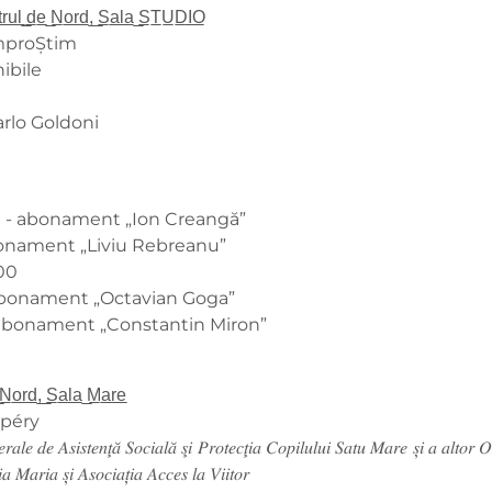
t̲r̲u̲l̲ ̲d̲e̲ ̲N̲o̲r̲d̲,̲ ̲S̲a̲l̲a̲ ̲S̲T̲U̲D̲I̲O̲
a ImproȘtim
nibile
ă Carlo Goldoni
00 - abonament „Ion Creangă”
abonament „Liviu Rebreanu”
00
 abonament „Octavian Goga”
- abonament „Constantin Miron”
 ̲N̲o̲r̲d̲,̲ ̲S̲a̲l̲a̲ ̲M̲a̲r̲e̲
xupéry
𝑛𝑒𝑟𝑎𝑙𝑒 𝑑𝑒 𝐴𝑠𝑖𝑠𝑡𝑒𝑛𝑡̧𝑎̆ 𝑆𝑜𝑐𝑖𝑎𝑙𝑎̆ 𝑠̧𝑖 𝑃𝑟𝑜𝑡𝑒𝑐𝑡̧𝑖𝑎 𝐶𝑜𝑝𝑖𝑙𝑢𝑙𝑢𝑖 𝑆𝑎𝑡𝑢 𝑀𝑎𝑟𝑒 𝑠̦𝑖 𝑎 𝑎𝑙𝑡𝑜𝑟 𝑂
 𝑀𝑎𝑟𝑖𝑎 𝑠̦𝑖 𝐴𝑠𝑜𝑐𝑖𝑎𝑡̦𝑖𝑎 𝐴𝑐𝑐𝑒𝑠 𝑙𝑎 𝑉𝑖𝑖𝑡𝑜𝑟