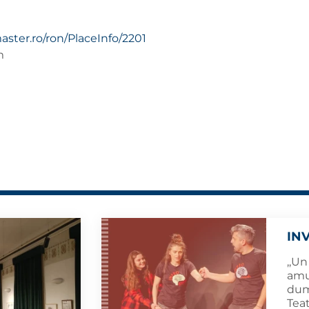
aster.ro/ron/PlaceInfo/2201
m
IN
,,Un
amuz
dumi
Teat