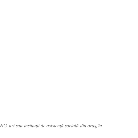
𝐺-𝑢𝑟𝑖 𝑠𝑎𝑢 𝑖𝑛𝑠𝑡𝑖𝑡𝑢𝑡̧𝑖𝑖 𝑑𝑒 𝑎𝑠𝑖𝑠𝑡𝑒𝑛𝑡̧𝑎̆ 𝑠𝑜𝑐𝑖𝑎𝑙𝑎̆ 𝑑𝑖𝑛 𝑜𝑟𝑎𝑠̧, 𝑖̂𝑛