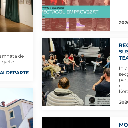
202
RE
SU
 semnată de
TE
ugarilor
În p
AI DEPARTE
sec
part
renu
Kor
202
MO