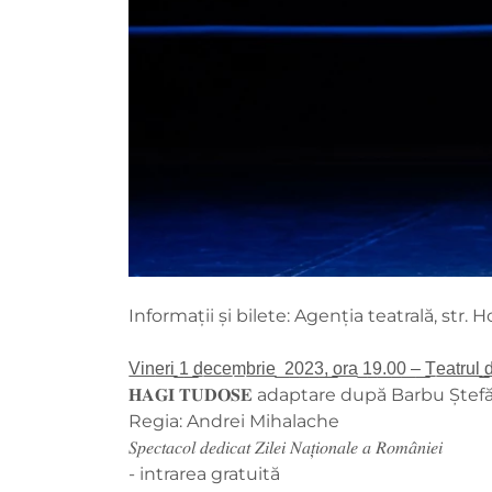
Informații și bilete: Agenția teatrală, str
V̲i̲n̲e̲r̲i̲ ̲1̲ ̲d̲e̲c̲e̲m̲b̲r̲i̲e̲ ̲ ̲2̲0̲2̲3̲,̲ ̲o̲r̲a̲ ̲1̲9̲.̲0̲0̲ ̲–̲ ̲T̲e̲a̲t̲r̲u̲l̲
𝐇𝐀𝐆𝐈 𝐓𝐔𝐃𝐎𝐒𝐄 adaptare după Barbu Ș
Regia: Andrei Mihalache
𝑆𝑝𝑒𝑐𝑡𝑎𝑐𝑜𝑙 𝑑𝑒𝑑𝑖𝑐𝑎𝑡 𝑍𝑖𝑙𝑒𝑖 𝑁𝑎𝑡̦𝑖𝑜𝑛𝑎𝑙𝑒 𝑎 𝑅𝑜𝑚𝑎̂𝑛𝑖𝑒𝑖
- intrarea gratuită