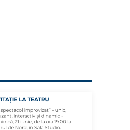
VITAȚIE LA TEATRU
 spectacol improvizat’’ – unic,
ant, interactiv și dinamic -
nică, 21 iunie, de la ora 19.00 la
rul de Nord, în Sala Studio.