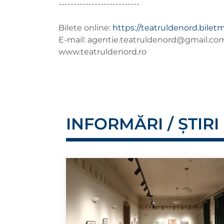
---------------------------
Bilete online:
https://teatruldenord.biletm
E-mail:
agentie.teatruldenord@gmail.co
www.teatruldenord.ro
INFORMĂRI / ȘTIRI