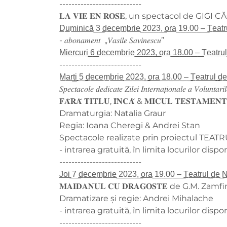
---------------------------
𝐋𝐀 𝐕𝐈𝐄 𝐄𝐍 𝐑𝐎𝐒𝐄, un spectacol de GIG
D̲u̲m̲i̲n̲i̲c̲ă̲ ̲3̲ ̲d̲e̲c̲e̲m̲b̲r̲i̲e̲ ̲2̲0̲2̲3̲,̲ ̲o̲r̲a̲ ̲1̲9̲.̲0̲0̲ ̲–̲ ̲T̲e̲a̲t̲r̲
- 𝑎𝑏𝑜𝑛𝑎𝑚𝑒𝑛𝑡 „𝑉𝑎𝑠𝑖𝑙𝑒 𝑆𝑎𝑣𝑖𝑛𝑒𝑠𝑐𝑢”
M̲i̲e̲r̲c̲u̲r̲i̲ ̲6̲ ̲d̲e̲c̲e̲m̲b̲r̲i̲e̲ ̲2̲0̲2̲3̲,̲ ̲o̲r̲a̲ ̲1̲8̲.̲0̲0̲ ̲–̲ ̲T̲e̲a̲t̲r̲u̲l
---------------------------
M̲a̲r̲ț̲i̲ ̲5̲ ̲d̲e̲c̲e̲m̲b̲r̲i̲e̲ ̲2̲0̲2̲3̲,̲ ̲o̲r̲a̲ ̲1̲8̲.̲0̲0̲ ̲–̲ ̲T̲e̲a̲t̲r̲u̲l̲ ̲d
𝑆𝑝𝑒𝑐𝑡𝑎𝑐𝑜𝑙𝑒 𝑑𝑒𝑑𝑖𝑐𝑎𝑡𝑒 𝑍𝑖𝑙𝑒𝑖 𝐼𝑛𝑡𝑒𝑟𝑛𝑎𝑡̦𝑖𝑜𝑛𝑎𝑙𝑒 𝑎 𝑉𝑜𝑙𝑢𝑛𝑡𝑎𝑟𝑖
𝐅𝐀̆𝐑𝐀̆ 𝐓𝐈𝐓𝐋𝐔, 𝐈̂𝐍𝐂𝐀̆ & 𝐌𝐈𝐂𝐔𝐋 𝐓𝐄𝐒𝐓𝐀𝐌𝐄𝐍𝐓
Dramaturgia: Natalia Graur
Regia: Ioana Cheregi & Andrei Stan
Spectacole realizate prin proiectul TEAT
- intrarea gratuită, în limita locurilor dispo
---------------------------
J̲o̲i̲ ̲7̲ ̲d̲e̲c̲e̲m̲b̲r̲i̲e̲ ̲2̲0̲2̲3̲,̲ ̲o̲r̲a̲ ̲1̲9̲.̲0̲0̲ ̲–̲ ̲T̲e̲a̲t̲r̲u̲l̲ ̲d̲e̲ ̲N
𝐌𝐀𝐈𝐃𝐀𝐍𝐔𝐋 𝐂𝐔 𝐃𝐑𝐀𝐆𝐎𝐒𝐓𝐄 de G.M. Zam
Dramatizare și regie: Andrei Mihalache
- intrarea gratuită, în limita locurilor dispo
---------------------------