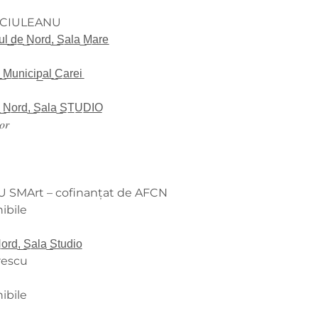
I CĂCIULEANU
u̲l̲ ̲d̲e̲ ̲N̲o̲r̲d̲,̲ ̲S̲a̲l̲a̲ ̲M̲a̲r̲e̲
̲ ̲M̲u̲n̲i̲c̲i̲p̲a̲l̲ ̲C̲a̲r̲e̲i̲
̲e̲ ̲N̲o̲r̲d̲,̲ ̲S̲a̲l̲a̲ ̲S̲T̲U̲D̲I̲O̲
𝑙𝑜𝑟
RU SMArt – cofinanțat de AFCN
nibile
̲o̲r̲d̲,̲ ̲S̲a̲l̲a̲ ̲S̲t̲u̲d̲i̲o̲
firescu
nibile