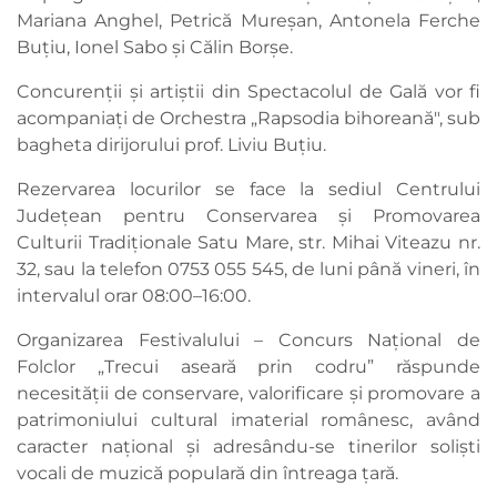
Mariana Anghel, Petrică Mureșan, Antonela Ferche
Buțiu, Ionel Sabo și Călin Borșe.
Concurenții și artiștii din Spectacolul de Gală vor fi
acompaniați de Orchestra „Rapsodia bihoreană", sub
bagheta dirijorului prof. Liviu Buțiu.
Rezervarea locurilor se face la sediul Centrului
Județean pentru Conservarea și Promovarea
Culturii Tradiționale Satu Mare, str. Mihai Viteazu nr.
32, sau la telefon 0753 055 545, de luni până vineri, în
intervalul orar 08:00–16:00.
Organizarea Festivalului – Concurs Național de
Folclor „Trecui aseară prin codru” răspunde
necesității de conservare, valorificare și promovare a
patrimoniului cultural imaterial românesc, având
caracter național și adresându-se tinerilor soliști
vocali de muzică populară din întreaga țară.