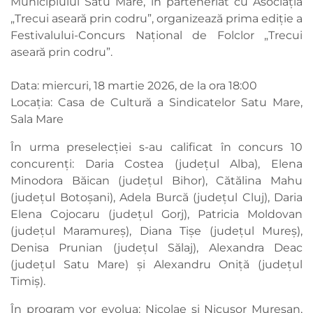
Municipiului Satu Mare, în parteneriat cu Asociația
„Trecui aseară prin codru”, organizează prima ediție a
Festivalului-Concurs Național de Folclor „Trecui
aseară prin codru”.
Data: miercuri, 18 martie 2026, de la ora 18:00
Locația: Casa de Cultură a Sindicatelor Satu Mare,
Sala Mare
În urma preselecției s-au calificat în concurs 10
concurenți: Daria Costea (județul Alba), Elena
Minodora Băican (județul Bihor), Cătălina Mahu
(județul Botoșani), Adela Burcă (județul Cluj), Daria
Elena Cojocaru (județul Gorj), Patricia Moldovan
(județul Maramureș), Diana Tișe (județul Mureș),
Denisa Prunian (județul Sălaj), Alexandra Deac
(județul Satu Mare) și Alexandru Oniță (județul
Timiș).
În program vor evolua: Nicolae și Nicușor Mureșan,