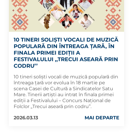
10 TINERI SOLIȘTI VOCALI DE MUZICĂ
POPULARĂ DIN ÎNTREAGA ȚARĂ, ÎN
FINALA PRIMEI EDIȚII A
FESTIVALULUI ,,TRECUI ASEARĂ PRIN
CODRU’’
10 tineri soliști vocali de muzică populară din
întreaga țară vor evolua în 18 martie pe
scena Casei de Cultură a Sindicatelor Satu
Mare. Tinerii artiști au intrat în finala primei
ediții a Festivalului – Concurs Național de
Folclor ,,Trecui aseară prin codru’’.
2026.03.13
MAI DEPARTE