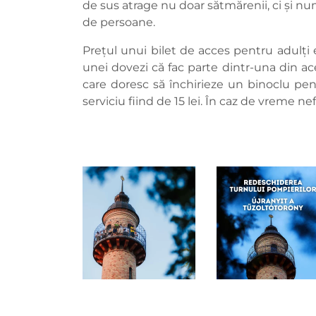
de sus atrage nu doar sătmărenii, ci și num
de persoane.
Prețul unui bilet de acces pentru adulți es
unei dovezi că fac parte dintr-una din ace
care doresc să închirieze un binoclu pen
serviciu fiind de 15 lei. În caz de vreme nef