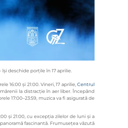
și deschide porțile în 17 aprilie.
le 16:00 și 21:00. Vineri, 17 aprilie,
Centrul
tmărenii la distracție în aer liber. Începând
 orele 17:00–23:59, muzica va fi asigurată de
0 și 21:00, cu excepția zilelor de luni și a
lor o panoramă fascinantă. Frumusețea văzută