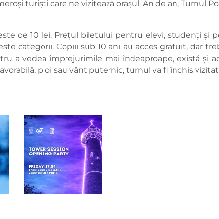
eroși turiști care ne vizitează orașul. An de an, Turnul P
te de 10 lei. Prețul biletului pentru elevi, studenți și p
ste categorii. Copiii sub 10 ani au acces gratuit, dar treb
tru a vedea împrejurimile mai îndeaproape, există și ace
avorabilă, ploi sau vânt puternic, turnul va fi închis vizitato