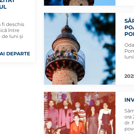
ZITAT
UL
SĂ
 fi deschis
PO
ică între
PO
e de luni și
Oda
Pomp
AI DEPARTE
luni
202
IN
Sâm
ora 
dr. 
pov