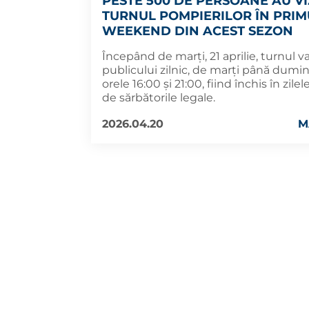
PESTE 500 DE PERSOANE AU VI
TURNUL POMPIERILOR ÎN PRIM
WEEKEND DIN ACEST SEZON
Începând de marți, 21 aprilie, turnul va
publicului zilnic, de marți până dumin
orele 16:00 și 21:00, fiind închis în zilel
de sărbătorile legale.
2026.04.20
M