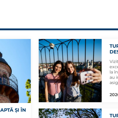
TU
DES
Viz
exc
la î
au i
asi
202
PTĂ ȘI ÎN
TU