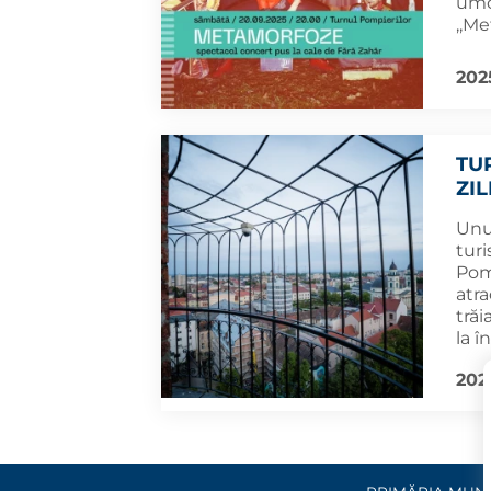
umor
,,Me
202
TU
ZI
Unul
turi
Pomp
atra
trăi
la î
202