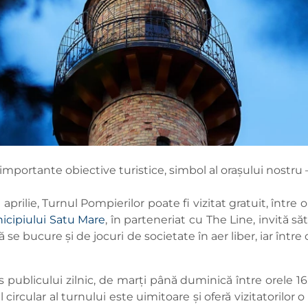
portante obiective turistice, simbol al orașului nostru – î
rilie, Turnul Pompierilor poate fi vizitat gratuit, între ore
icipiului Satu Mare
, în parteneriat cu The Line, invită să
ă se bucure și de jocuri de societate în aer liber, iar între
s publicului zilnic, de marți până duminică între orele 16:0
ul circular al turnului este uimitoare și oferă vizitatori