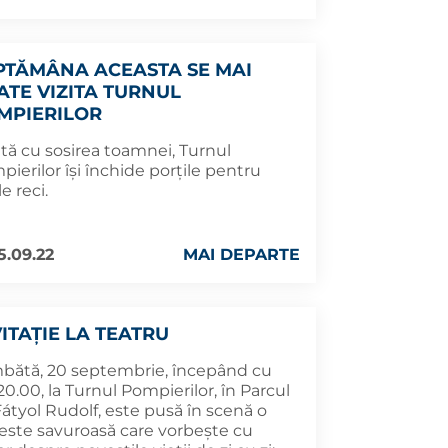
PTĂMÂNA ACEASTA SE MAI
ATE VIZITA TURNUL
MPIERILOR
tă cu sosirea toamnei, Turnul
ierilor își închide porțile pentru
le reci.
5.09.22
MAI DEPARTE
VITAȚIE LA TEATRU
bătă, 20 septembrie, începând cu
20.00, la Turnul Pompierilor, în Parcul
Fátyol Rudolf, este pusă în scenă o
este savuroasă care vorbește cu