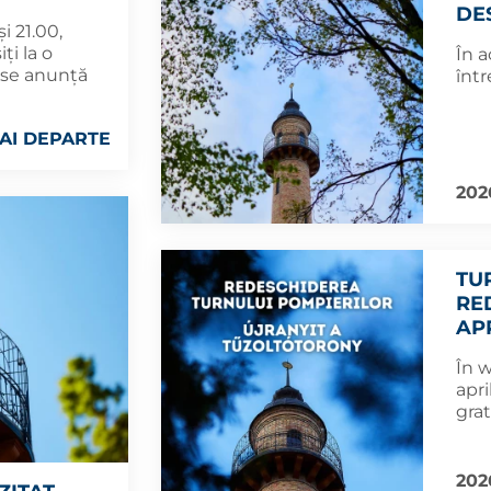
DE
i 21.00,
ți la o
În a
 se anunță
într
AI DEPARTE
202
TU
RE
APR
În w
apri
grat
202