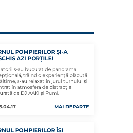
RNUL POMPIERILOR ȘI-A
CHIS AZI PORȚILE!
itatorii s-au bucurat de panorama
epțională, trăind o experiență plăcută
nălțime, s-au relaxat în jurul turnului și
ntrat în atmosfera de distracție
gurată de DJ AAKI și Pumi.
6.04.17
MAI DEPARTE
RNUL POMPIERILOR ÎȘI