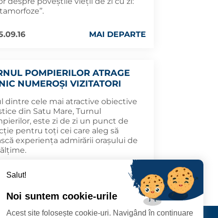
 despre poveștile vieții de zi cu zi:
tamorfoze’’.
5.09.16
MAI DEPARTE
RNUL POMPIERILOR ATRAGE
LNIC NUMEROȘI VIZITATORI
 dintre cele mai atractive obiective
stice din Satu Mare, Turnul
ierilor, este zi de zi un punct de
cție pentru toți cei care aleg să
ască experiența admirării orașului de
nălțime.
5.07.15
MAI DEPARTE
Salut!
Noi suntem cookie-urile
Acest site folosește cookie-uri. Navigând în continuare