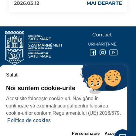
2026.05.12
MAI DEPARTE
Contact
URMĂRIȚI-NE
Salut!
PRIMĂRIA MUNICIPIULUI
SATU MARE
Noi suntem cookie-urile
P-ȚA 25 OCTOMBRIE, NR. 1 CORP M, 440026 SATU MARE
Acest site folosește cookie-uri. Navigând în
PROTECȚIA DATELOR PERSONALE
continuare vă exprimați acordul pentru folosirea
cookie-urilor conform Regulamentului (UE) 2016/679.
Politica de cookies
Personalizare
Accept