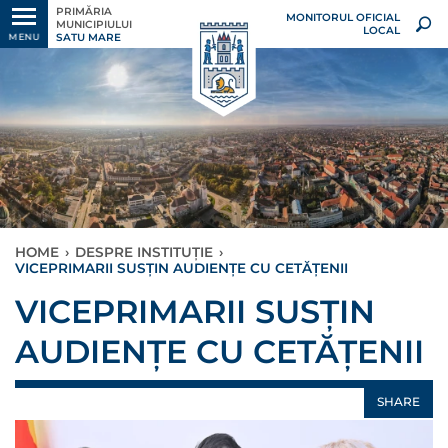
PRIMĂRIA
MONITORUL OFICIAL
MUNICIPIULUI
LOCAL
SATU MARE
MENU
HOME
›
DESPRE INSTITUȚIE
›
VICEPRIMARII SUSȚIN AUDIENȚE CU CETĂȚENII
VICEPRIMARII SUSȚIN
AUDIENȚE CU CETĂȚENII
SHARE