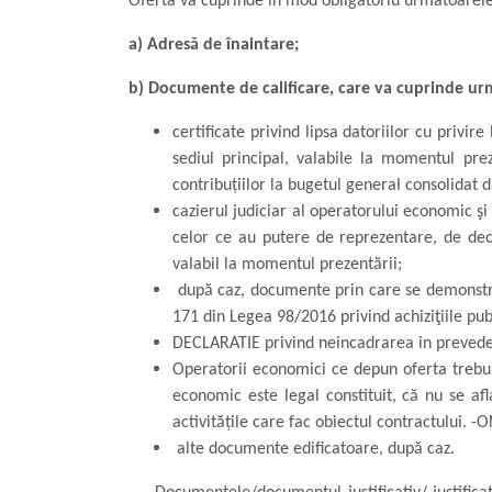
Oferta va cuprinde în mod obligatoriu urmatoarele
a) Adresă de înaintare;
b) Documente de calificare, care va cuprinde ur
certificate privind lipsa datoriilor cu privir
sediul principal,
valabile la momentul prez
contribuţiilor la bugetul general consolidat
cazierul judiciar al operatorului economic 
celor ce au putere de reprezentare, de deci
valabil la momentul prezentării
;
după caz, documente prin care se demonstre
171 din Legea 98/2016 privind achiziţiile pub
DECLARATIE privind neincadrarea in prevederil
Operatorii economici ce depun oferta trebuie
economic este legal constituit, că nu se afl
activităţile care fac obiectul contractului. -
alte documente edificatoare, după caz.