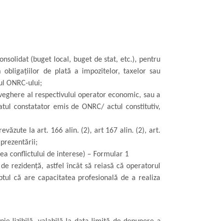
consolidat (buget local, buget de stat, etc.),
pentru
 obligaţiilor de plată a impozitelor, taxelor sau
ul ONRC-ului;
veghere al respectivului operator economic, sau a
atul constatator emis de ONRC/ actul constitutiv,
evăzute la art. 166 alin.
(2), art 167 alin. (2), art.
 prezentării
;
ea conflictului de interese) –
Formular 1
de rezidenţă, astfel încât să reiasă că operatorul
aptul că are capacitatea profesională de a realiza