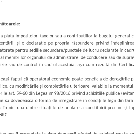
:
mătoarele:
e la plata impozitelor, taxelor sau a contribuţiilor la bugetul general 
entării,
şi o declaraţie pe propria răspundere privind îndeplinirea
 datorate pentru
sediile secundare/punctele de lucru declarate în cadr
şi al membrilor organului de administrare, de conducere sau de supra
zie sau de control în cadrul acestuia, aşa cum rezultă din Certific
ază faptul că operatorul economic poate beneficia de derogările pr
lice, cu modificările și completările ulterioare
, valabile la momentul
e art. 59-60 din Legea nr 98/2016 privind achizitiile publice (evitar
 să dovedeasca o formă de înregistrare în condiţiile legii din ţara 
a în nici una dintre situaţiile de anulare a constituirii precum şi f
ONRC