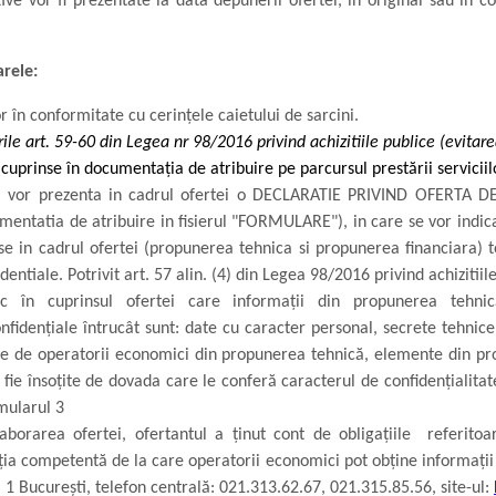
ive vor fi prezentate la data depunerii ofertei, în original sau în co
rele:
r în conformitate cu cerințele caietului de sarcini.
ile art. 59-60 din Legea nr 98/2016 privind achizitiile publice (evitare
cuprinse în documentația de atribuire pe parcursul prestării servicii
ii vor prezenta in cadrul ofertei o DECLARATIE PRIVIND OFERTA DEP
tatia de atribuire in fisierul "FORMULARE"), in care se vor indica 
se in cadrul ofertei (propunerea tehnica si propunerea financiara) to
entiale. Potrivit art. 57 alin. (4) din Legea 98/2016 privind achizitiil
sc în cuprinsul ofertei care informaţii din propunerea tehni
onfidenţiale întrucât sunt: date cu caracter personal, secrete tehni
ate de operatorii economici din propunerea tehnică, elemente din pr
ă fie însoţite de dovada care le conferă caracterul de confidenţialita
mularul 3
borarea ofertei, ofertantul a ţinut cont de obligaţiile referitoa
uţia competentă de la care operatorii economici pot obţine informaţii d
l 1 Bucureşti, telefon centrală: 021.313.62.67, 021.315.85.56, site-ul: