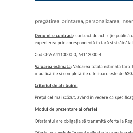
pregătirea, printarea, personalizarea, inse
Denumire contract
:
contract de achiziţie publică d
expedierea prin corespondență în țară și străinăta
Cod CPV:
64110000-0
, 64112000-4
Valoarea estimată
:
Valoarea totală estimată fără TV
modificările și completările ulterioare este de
520.
Criteriul de atribuire:
Preţul cel mai scăzut, având în vedere că specificaţ
Modul de prezentare al ofertei
Ofertantul are obligația să transmită oferta la Reg