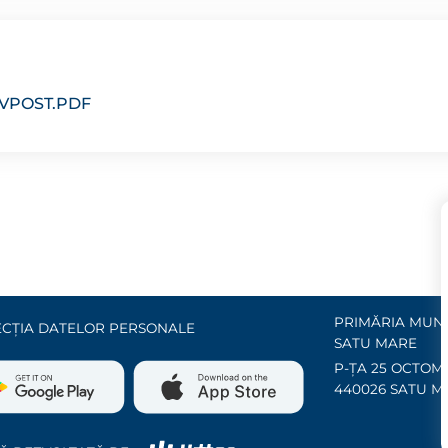
RVPOST.PDF
PRIMĂRIA MUNI
CȚIA DATELOR PERSONALE
SATU MARE
P-ȚA 25 OCTOMB
440026 SATU M