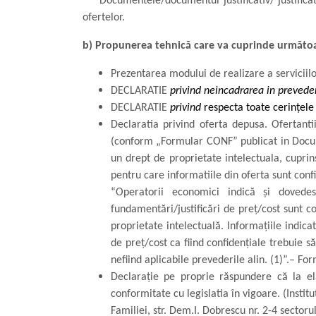
Documentele/documentul justificativ/ justificat
ofertelor.
b) Propunerea tehnică care va cuprinde următoa
Prezentarea modului de realizare a serviciilo
DECLARATIE
privind neincadrarea in preveder
DECLARATIE
privind
respecta toate cerințele 
Declaratia privind oferta depusa. Ofertant
(conform „Formular CONF” publicat in Documen
un drept de proprietate intelectuala, cuprin
pentru care informatiile din oferta sunt confid
“Operatorii economici indică şi dovede
fundamentări/justificări de preţ/cost sunt c
proprietate intelectuală. Informaţiile indic
de preţ/cost ca fiind confidenţiale trebuie s
nefiind aplicabile prevederile alin. (1)”.
– For
Declaraţie pe proprie răspundere că la ela
conformitate cu legislatia în vigoare. (Instit
Familiei, str. Dem.I. Dobrescu nr. 2-4 sectoru