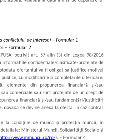
pie lizibilă, valabilă la data limită de depunere a
a conflictului de interese) – Formular 1
lor – Formular 2
USA, potrivit art. 57 alin (3) din Legea 98/2016
informatiile confidentiale/clasificate/protejate de
todata ofertantul va fi obligat sa justifice motivul
e publice, cu modificarile si completarile ulterioare:
că, elemente din propunerea financiară şi/sau
ce sau comerciale sau sunt protejate de un drept de
opunerea financiară şi/sau fundamentări/justificări
te, dovadă ce devine anexă la ofertă, în caz contrar
re la condiţiile de muncă şi protecţia muncii, în
etaliate: Ministerul Muncii, Solidarităţii Sociale şi
http://www.mmuncii.ro/ro/
). – Formular 4