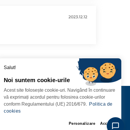
2023.12.12
Salut!
Noi suntem cookie-urile
Acest site folosește cookie-uri. Navigând în continuare
CIPIULUI
Contact
vă exprimați acordul pentru folosirea cookie-urilor
URMĂRIȚI-NE
conform Regulamentului (UE) 2016/679.
Politica de
RIE, NR. 1 CORP M,
cookies
ARE
Personalizare
Accept