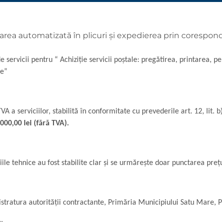
rarea automatizată în plicuri și expedierea prin corespond
e servicii pentru “ Achiziţie servicii poștale: pregătirea, printarea, p
te”
A a serviciilor, stabilită în conformitate cu prevederile art. 12, lit. b
000,00 lei (fără TVA).
iile tehnice au fost stabilite clar şi se urmărește doar punctarea preţu
istratura autorității contractante, Primăria Municipiului Satu Mare, 