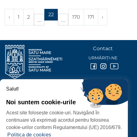
22
‹
1
2
170
171
›
Contact
URMĂRIȚI-NE
Salut!
PRIMĂRIA MUNICIPIULUI
SATU MARE
Noi suntem cookie-urile
P-ȚA 25 OCTOMBRIE, NR. 1 CORP M, 440026 SATU MARE
Acest site folosește cookie-uri. Navigând în
PROTECȚIA DATELOR PERSONALE
continuare vă exprimați acordul pentru folosirea
cookie-urilor conform Regulamentului (UE) 2016/679.
Politica de cookies