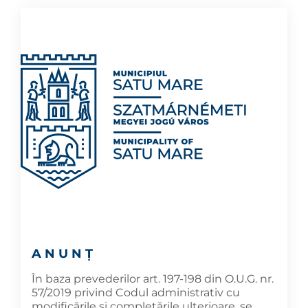
A N U N Ţ
În baza prevederilor art. 197-198 din O.U.G. nr.
57/2019 privind Codul administrativ cu
modificările și completările ulterioare, se