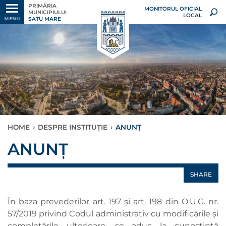
PRIMĂRIA
MONITORUL OFICIAL
MUNICIPIULUI
LOCAL
SATU MARE
MENU
HOME
›
DESPRE INSTITUȚIE
›
ANUNȚ
ANUNȚ
SHARE
În baza prevederilor art. 197 și art. 198 din O.U.G. nr.
57/2019 privind Codul administrativ cu modificările și
completările ulterioare, se aduc la cunoştinţă