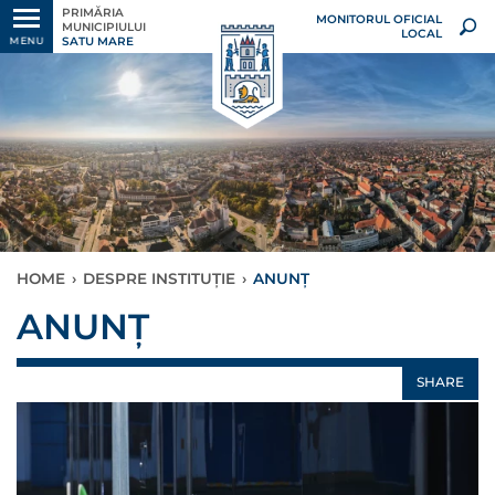
PRIMĂRIA
MONITORUL OFICIAL
MUNICIPIULUI
LOCAL
SATU MARE
MENU
HOME
›
DESPRE INSTITUȚIE
›
ANUNȚ
ANUNȚ
SHARE