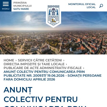
PRIMĂRIA
MONITORUL OFICIAL
MUNICIPIULUI
LOCAL
SATU MARE
MENU
HOME
›
SERVICII CĂTRE CETĂȚENI
›
DIRECȚIA IMPOZITE ȘI TAXE LOCALE
›
PUBLICARE DE ACTE ADMINISTRATIV-FISCALE
›
ANUNȚ COLECTIV PENTRU COMUNICAREA PRIN
PUBLICITATE NR. 200937/ 19.06.2026 - SOMAȚII PERSOANE
FARA DOMICILIU APRILIE 2026
ANUNȚ
COLECTIV PENTRU