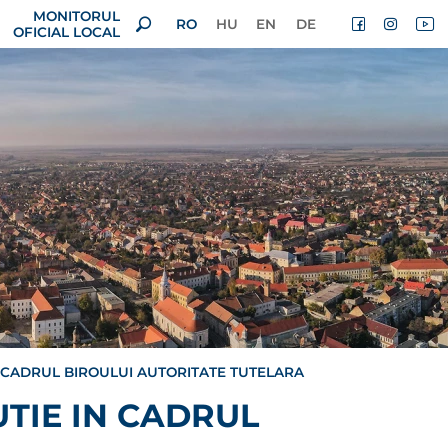
MONITORUL
RO
HU
EN
DE
OFICIAL LOCAL
 CADRUL BIROULUI AUTORITATE TUTELARA
TIE IN CADRUL