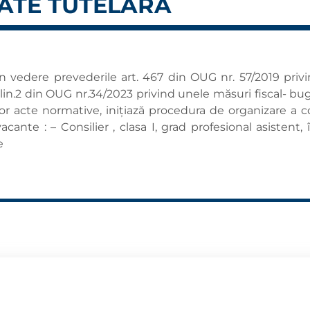
ATE TUTELARA
 vedere prevederile art. 467 din OUG nr. 57/2019 privin
.1, alin.2 din OUG nr.34/2023 privind unele măsuri fiscal
or acte normative, iniţiază procedura de organizare a 
ante : – Consilier , clasa I, grad profesional asistent, 
e