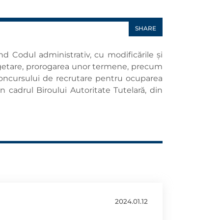
SHARE
d Codul administrativ, cu modificările și
- bugetare, prorogarea unor termene, precum
concursului de recrutare pentru ocuparea
în cadrul Biroului Autoritate Tutelară, din
2024.01.12