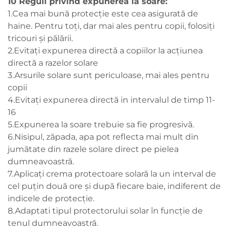
10 Reguli privind expunerea la soare:
1.Cea mai bună protecție este cea asigurată de
haine. Pentru toți, dar mai ales pentru copii, folosiți
tricouri și pălării.
2.Evitați expunerea directă a copiilor la acțiunea
directă a razelor solare
3.Arsurile solare sunt periculoase, mai ales pentru
copii
4.Evitați expunerea directă in intervalul de timp 11-
16
5.Expunerea la soare trebuie sa fie progresivă.
6.Nisipul, zăpada, apa pot reflecta mai mult din
jumătate din razele solare direct pe pielea
dumneavoastră.
7.Aplicați crema protectoare solară la un interval de
cel puțin două ore și după fiecare baie, indiferent de
indicele de protecție.
8.Adaptati tipul protectorului solar în funcție de
tenul dumneavoastră.