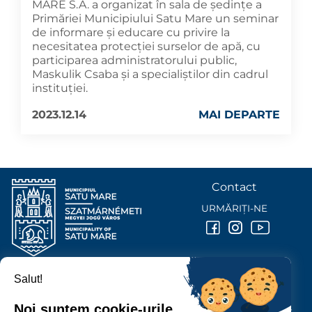
MARE S.A. a organizat în sala de ședințe a
Primăriei Municipiului Satu Mare un seminar
de informare și educare cu privire la
necesitatea protecției surselor de apă, cu
participarea administratorului public,
Maskulik Csaba și a specialiștilor din cadrul
instituției.
2023.12.14
MAI DEPARTE
Contact
URMĂRIȚI-NE
Salut!
PRIMĂRIA MUNICIPIULUI
SATU MARE
Noi suntem cookie-urile