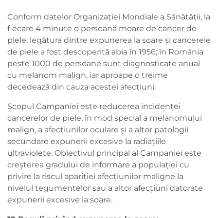
Conform datelor Organizației Mondiale a Sănătății, la
fiecare 4 minute o persoană moare de cancer de
piele; legătura dintre expunerea la soare şi cancerele
de piele a fost descoperită abia în 1956; în România
peste 1000 de persoane sunt diagnosticate anual
cu melanom malign, iar aproape o treime
decedează din cauza acestei afecţiuni.
Scopul Campaniei este reducerea incidenţei
cancerelor de piele, în mod special a melanomului
malign, a afecţiunilor oculare şi a altor patologii
secundare expunerii excesive la radiaţiile
ultraviolete. Obiectivul principal al Campaniei este
creşterea gradului de informare a populaţiei cu
privire la riscul apariţiei afecţiunilor maligne la
nivelul tegumentelor sau a altor afecţiuni datorate
expunerii excesive la soare.