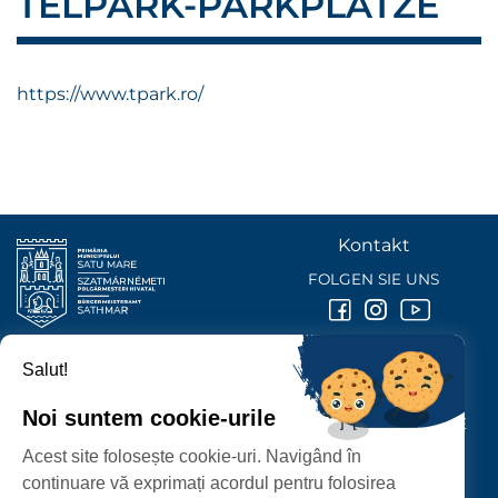
TELPARK-PARKPLÄTZE
https://www.tpark.ro/
Kontakt
FOLGEN SIE UNS
Salut!
BÜRGERMEISTERAMT DER STADT
SATU MARE
Noi suntem cookie-urile
P-ȚA 25 OCTOMBRIE, NR. 1 CORP M, 440026 SATU MARE
Acest site folosește cookie-uri. Navigând în
SCHUTZ DER PERSONENBEZOGENEN DATEN
continuare vă exprimați acordul pentru folosirea