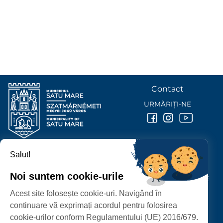
Contact
URMĂRIȚI-NE
Salut!
PRIMĂRIA MUNICIPIULUI
SATU MARE
Noi suntem cookie-urile
P-ȚA 25 OCTOMBRIE, NR. 1 CORP M, 440026 SATU MARE
Acest site folosește cookie-uri. Navigând în
PROTECȚIA DATELOR PERSONALE
continuare vă exprimați acordul pentru folosirea
cookie-urilor conform Regulamentului (UE) 2016/679.