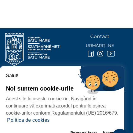
Contact
URMĂRIȚI-NE
Salut!
PRIMĂRIA MUNICIPIULUI
SATU MARE
Noi suntem cookie-urile
P-ȚA 25 OCTOMBRIE, NR. 1 CORP M, 440026 SATU MARE
Acest site folosește cookie-uri. Navigând în
PROTECȚIA DATELOR PERSONALE
continuare vă exprimați acordul pentru folosirea
cookie-urilor conform Regulamentului (UE) 2016/679.
Politica de cookies
Personalizare
Accept