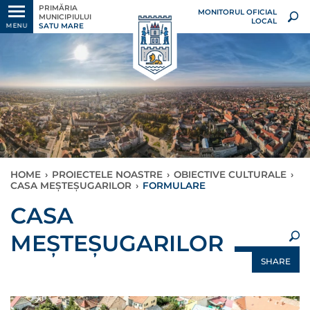
PRIMĂRIA
MONITORUL OFICIAL
MUNICIPIULUI
LOCAL
SATU MARE
MENU
HOME
›
PROIECTELE NOASTRE
›
OBIECTIVE CULTURALE
›
CASA MEȘTEȘUGARILOR
›
FORMULARE
×
CASA
MEȘTEȘUGARILOR
SHARE