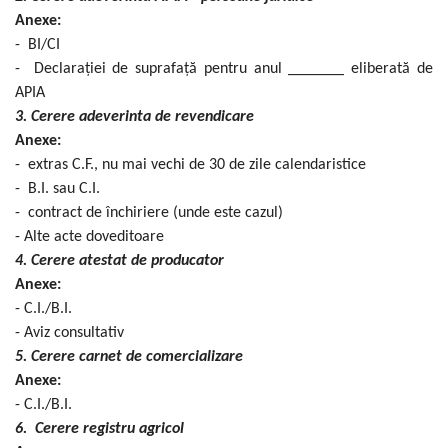
Anexe:
- BI/CI
- Declarației de suprafață pentru anul _______ eliberată de
APIA
3. Cerere adeverinta de revendicare
Anexe:
- extras C.F., nu mai vechi de 30 de zile calendaristice
- B.I. sau C.I.
- contract de închiriere (unde este cazul)
- Alte acte doveditoare
4. Cerere atestat de producator
Anexe:
- C.I./B.I.
- Aviz consultativ
5. Cerere carnet de comercializare
Anexe:
- C.I./B.I.
6. Cerere registru agricol