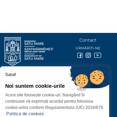
Contact
URMĂRIȚI-NE
Salut!
PRIMĂRIA MUNICIPIULUI
SATU MARE
Noi suntem cookie-urile
P-ȚA 25 OCTOMBRIE, NR. 1 CORP M, 440026 SATU MARE
Acest site folosește cookie-uri. Navigând în
PROTECȚIA DATELOR PERSONALE
continuare vă exprimați acordul pentru folosirea
cookie-urilor conform Regulamentului (UE) 2016/679.
Politica de cookies