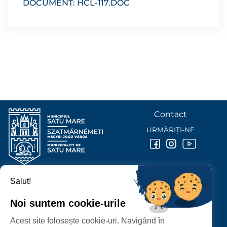
DOCUMENT: HCL-117.DOC
Contact
URMĂRIȚI-NE
Salut!
PRIMĂRIA MUNICIPIULUI
SATU MARE
Noi suntem cookie-urile
P-ȚA 25 OCTOMBRIE, NR. 1 CORP M, 440026 SATU MARE
Acest site folosește cookie-uri. Navigând în