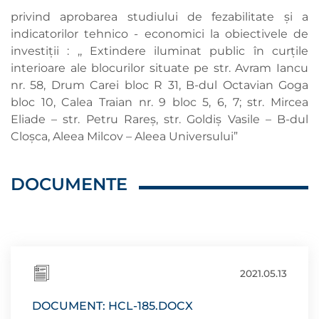
privind aprobarea studiului de fezabilitate şi a
indicatorilor tehnico - economici la obiectivele de
investiţii : ,, Extindere iluminat public în curţile
interioare ale blocurilor situate pe str. Avram Iancu
nr. 58, Drum Carei bloc R 31, B-dul Octavian Goga
bloc 10, Calea Traian nr. 9 bloc 5, 6, 7; str. Mircea
Eliade – str. Petru Rareş, str. Goldiş Vasile – B-dul
Cloşca, Aleea Milcov – Aleea Universului”
DOCUMENTE
2021.05.13
DOCUMENT: HCL-185.DOCX