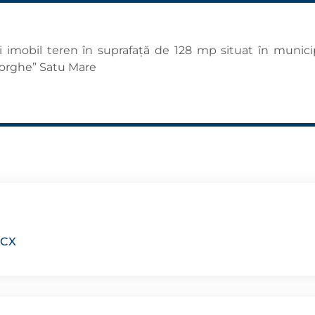
ui imobil teren în suprafață de 128 mp situat în munici
eorghe” Satu Mare
OCX