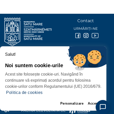
Contact
URMĂRIȚI-NE
Salut!
PRIMĂRIA MUNICIPIULUI
SATU MARE
Noi suntem cookie-urile
P-ȚA 25 OCTOMBRIE, NR. 1 CORP M, 440026 SATU MARE
Acest site folosește cookie-uri. Navigând în
PROTECȚIA DATELOR PERSONALE
continuare vă exprimați acordul pentru folosirea
cookie-urilor conform Regulamentului (UE) 2016/679.
Politica de cookies
Personalizare
Accept
PAGINĂ DEZVOLTATĂ DE