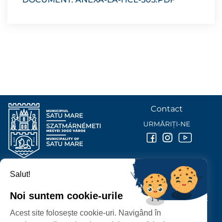
Contact
URMĂRIȚI-NE
Salut!
PRIMĂRIA MUNICIPIULUI
SATU MARE
Noi suntem cookie-urile
P-ȚA 25 OCTOMBRIE, NR. 1 CORP M, 440026 SATU MARE
Acest site folosește cookie-uri. Navigând în
PROTECȚIA DATELOR PERSONALE