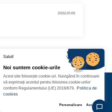
2022.01.05
Salut!
Noi suntem cookie-urile
Acest site folosește cookie-uri. Navigând în continuare
CIPIULUI
Contact
vă exprimați acordul pentru folosirea cookie-urilor
URMĂRIȚI-NE
conform Regulamentului (UE) 2016/679.
Politica de
RIE, NR. 1 CORP M,
cookies
ARE
Personalizare
Accept