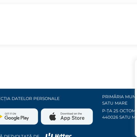
PRIMĂRIA MUNI
CȚIA DATELOR PERSONALE
SATU MARE
P-ȚA 25 OCTOMB
440026 SATU M
Ă DEZVOLTATĂ DE