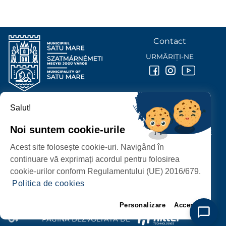
Contact
URMĂRIȚI-NE
Salut!
PRIMĂRIA MUNICIPIULUI
SATU MARE
Noi suntem cookie-urile
P-ȚA 25 OCTOMBRIE, NR. 1 CORP M, 440026 SATU MARE
Acest site folosește cookie-uri. Navigând în
PROTECȚIA DATELOR PERSONALE
continuare vă exprimați acordul pentru folosirea
cookie-urilor conform Regulamentului (UE) 2016/679.
Politica de cookies
Personalizare
Accept
PAGINĂ DEZVOLTATĂ DE