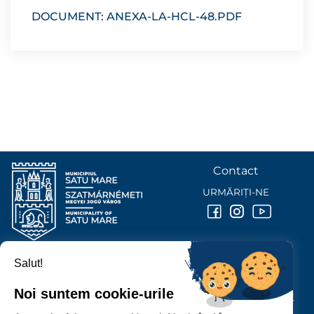
DOCUMENT: ANEXA-LA-HCL-48.PDF
Contact
URMĂRIȚI-NE
Salut!
PRIMĂRIA MUNICIPIULUI
SATU MARE
Noi suntem cookie-urile
P-ȚA 25 OCTOMBRIE, NR. 1 CORP M, 440026 SATU MARE