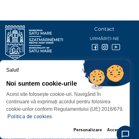
Contact
URMĂRIȚI-NE
Salut!
PRIMĂRIA MUNICIPIULUI
SATU MARE
Noi suntem cookie-urile
P-ȚA 25 OCTOMBRIE, NR. 1 CORP M, 440026 SATU MARE
Acest site folosește cookie-uri. Navigând în
PROTECȚIA DATELOR PERSONALE
continuare vă exprimați acordul pentru folosirea
cookie-urilor conform Regulamentului (UE) 2016/679.
Politica de cookies
Personalizare
Accept
PAGINĂ DEZVOLTATĂ DE