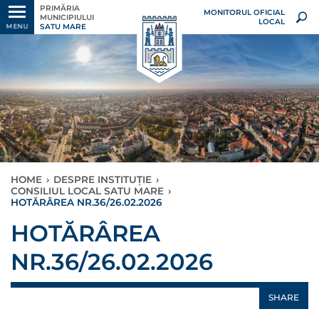
PRIMĂRIA
MONITORUL OFICIAL
MUNICIPIULUI
LOCAL
SATU MARE
MENU
HOME
›
DESPRE INSTITUȚIE
›
CONSILIUL LOCAL SATU MARE
›
HOTĂRÂREA NR.36/26.02.2026
HOTĂRÂREA
NR.36/26.02.2026
SHARE