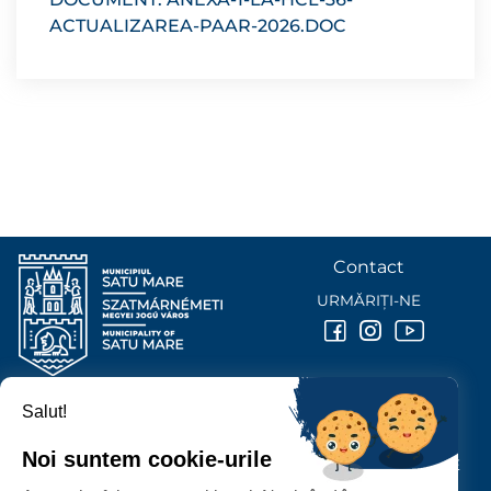
ACTUALIZAREA-PAAR-2026.DOC
Contact
URMĂRIȚI-NE
Salut!
PRIMĂRIA MUNICIPIULUI
SATU MARE
Noi suntem cookie-urile
P-ȚA 25 OCTOMBRIE, NR. 1 CORP M, 440026 SATU MARE