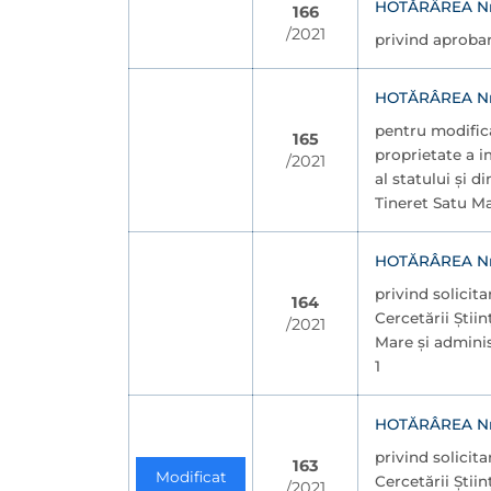
HOTĂRÂREA Nr. 
166
/2021
privind aprobar
HOTĂRÂREA Nr. 
pentru modifica
165
proprietate a i
/2021
al statului și 
Tineret Satu Ma
HOTĂRÂREA Nr. 
privind solicit
164
Cercetării Știi
/2021
Mare și adminis
1
HOTĂRÂREA Nr. 
privind solicit
163
Modificat
Cercetării Știi
/2021