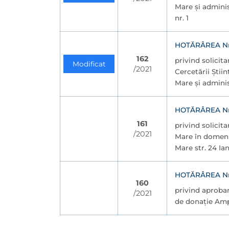
Mare și adminis
nr. 1
HOTĂRÂREA Nr. 
162
privind solicit
Modificat
/2021
Cercetării Știi
Mare și adminis
HOTĂRÂREA Nr. 
161
privind solicit
/2021
Mare în domeniu
Mare str. 24 Ian
HOTĂRÂREA Nr. 
160
privind aprobar
/2021
de donație Amp