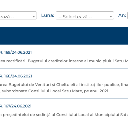
Luna:
An:
ează --
-- Selectează --
 169/24.06.2021
ea rectificării Bugetului creditelor interne al municipiului Satu 
 168/24.06.2021
area Bugetului de Venituri şi Cheltuieli al instituţiilor publice, fin
i, subordonate Consiliului Local Satu Mare, pe anul 2021
 167/24.06.2021
a președintelui de ședință al Consiliului Local al Municipiului Sat