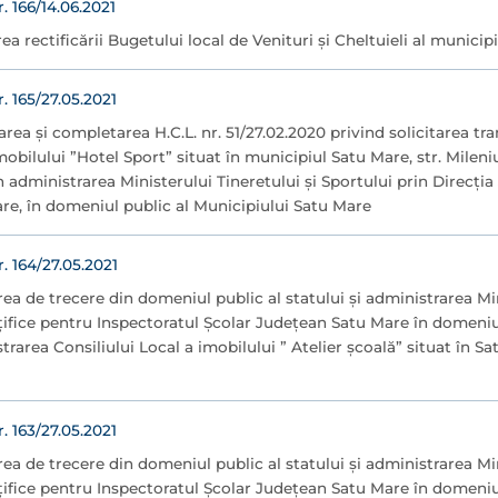
166/14.06.2021
ea rectificării Bugetului local de Venituri şi Cheltuieli al munici
165/27.05.2021
rea și completarea H.C.L. nr. 51/27.02.2020 privind solicitarea tra
mobilului ”Hotel Sport” situat în municipiul Satu Mare, str. Mileni
din administrarea Ministerului Tineretului și Sportului prin Direcți
re, în domeniul public al Municipiului Satu Mare
164/27.05.2021
area de trecere din domeniul public al statului și administrarea Mi
nțifice pentru Inspectoratul Școlar Județean Satu Mare în domeniu
trarea Consiliului Local a imobilului ” Atelier școală” situat în S
163/27.05.2021
area de trecere din domeniul public al statului și administrarea Mi
nțifice pentru Inspectoratul Școlar Județean Satu Mare în domeniu