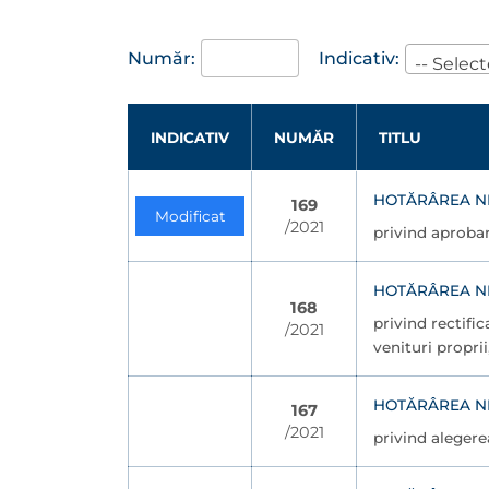
Număr:
Indicativ:
-- Select
INDICATIV
NUMĂR
TITLU
HOTĂRÂREA NR.
169
Modificat
/2021
privind aprobar
HOTĂRÂREA NR.
168
privind rectific
/2021
venituri propri
HOTĂRÂREA NR.
167
/2021
privind alegere