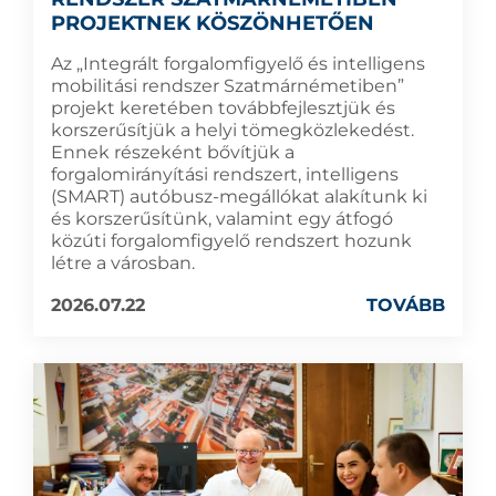
PROJEKTNEK KÖSZÖNHETŐEN
Az „Integrált forgalomfigyelő és intelligens
mobilitási rendszer Szatmárnémetiben”
projekt keretében továbbfejlesztjük és
korszerűsítjük a helyi tömegközlekedést.
Ennek részeként bővítjük a
forgalomirányítási rendszert, intelligens
(SMART) autóbusz-megállókat alakítunk ki
és korszerűsítünk, valamint egy átfogó
közúti forgalomfigyelő rendszert hozunk
létre a városban.
2026.07.22
TOVÁBB