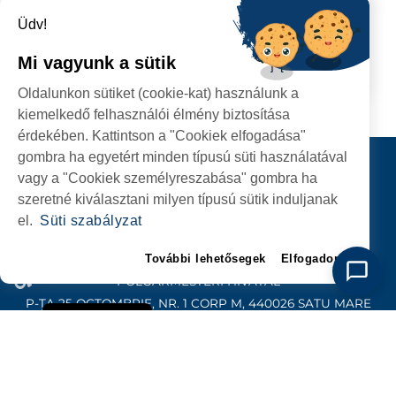
rendezvényt vidám programok,
meglepetések és különleges pillanatok
Üdv!
tették emlékezetessé.
Mi vagyunk a sütik
2026.05.26
TOVÁBB
Oldalunkon sütiket (cookie-kat) használunk a
kiemelkedő felhasználói élmény biztosítása
érdekében. Kattintson a "Cookiek elfogadása"
gombra ha egyetért minden típusú süti használatával
Kapcsolat
vagy a "Cookiek személyreszabása" gombra ha
KÖVESSENEK
szeretné kiválasztani milyen típusú sütik induljanak
el.
Süti szabályzat
További lehetősegek
Elfogadom
SZATMÁRNÉMETI
POLGÁRMESTERI HIVATAL
P-ȚA 25 OCTOMBRIE, NR. 1 CORP M, 440026 SATU MARE
Süti szabályzat
SZEMÉLYES ADATOK VÉDELME