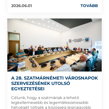
2026.06.01
TOVÁBB
A 28. SZATMÁRNÉMETI VÁROSNAPOK
SZERVEZÉSÉNEK UTOLSÓ
EGYEZTETÉSEI
Célunk, hogy a szatmáriak a lehető
legkellemesebb és legemlékezetesebb
hétvégét töltsék a közösség legnagyobb