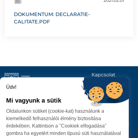
2021.02.01
DOKUMENTUM: DECLARATIE-
CALITATE.PDF
Kapcsolat
KÖVESSENEK
Üdv!
Mi vagyunk a sütik
SZATMÁRNÉMETI
Oldalunkon sütiket (cookie-kat) használunk a
POLGÁRMESTERI HIVATAL
kiemelkedő felhasználói élmény biztosítása
P-ȚA 25 OCTOMBRIE, NR. 1 CORP M, 440026 SATU MARE
érdekében. Kattintson a "Cookiek elfogadása"
gombra ha egyetért minden típusú süti használatával
SZEMÉLYES ADATOK VÉDELME