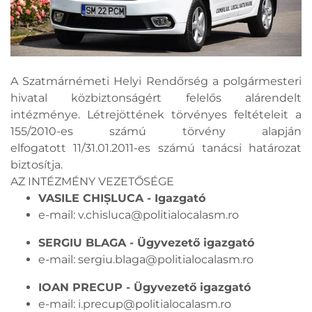
A Szatmárnémeti Helyi Rendőrség a polgármesteri
hivatal közbiztonságért felelős alárendelt
intézménye. Létrejöttének törvényes feltételeit a
155/2010-es számú törvény alapján
elfogatott 11/31.01.2011-es számú tanácsi határozat
biztosítja.
AZ INTÉZMÉNY VEZETŐSÉGE
VASILE CHIȘLUCA - Igazgató
e-mail:
v.chisluca@politialocalasm.ro
SERGIU BLAGA - Ügyvezető igazgató
e-mail:
sergiu.blaga@politialocalasm.ro
IOAN PRECUP - Ügyvezető igazgató
e-mail:
i.precup@politialocalasm.ro