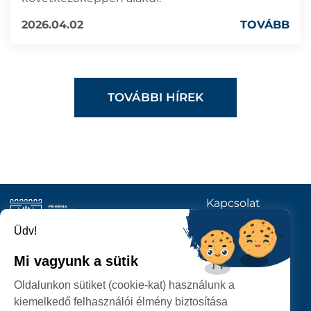
2026.04.02
TOVÁBB
TOVÁBBI HÍREK
Kapcsolat
KÖVESSENEK
Üdv!
Mi vagyunk a sütik
SZATMÁRNÉMETI
Oldalunkon sütiket (cookie-kat) használunk a
POLGÁRMESTERI HIVATAL
kiemelkedő felhasználói élmény biztosítása