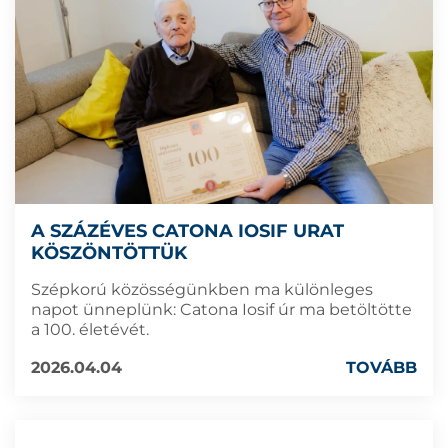
A SZÁZÉVES CATONA IOSIF URAT
KÖSZÖNTÖTTÜK
Szépkorú közösségünkben ma különleges
napot ünneplünk: Catona Iosif úr ma betöltötte
a 100. életévét.
2026.04.04
TOVÁBB