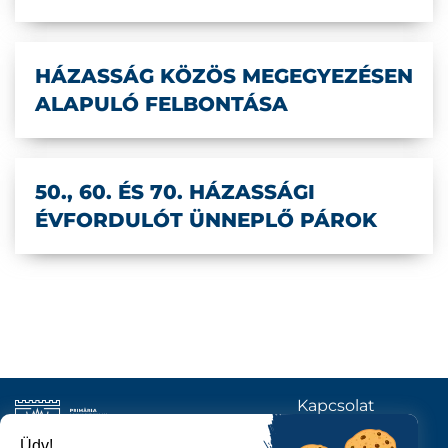
HÁZASSÁG KÖZÖS MEGEGYEZÉSEN
ALAPULÓ FELBONTÁSA
50., 60. ÉS 70. HÁZASSÁGI
ÉVFORDULÓT ÜNNEPLŐ PÁROK
Kapcsolat
KÖVESSENEK
Üdv!