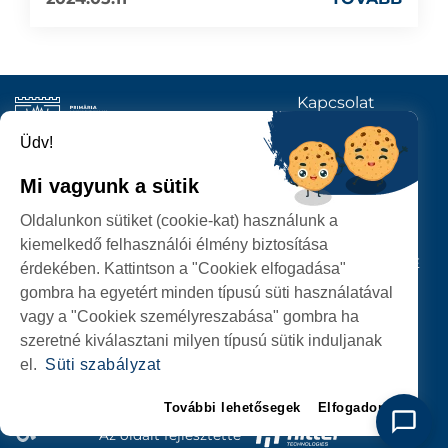
Kapcsolat
KÖVESSENEK
Üdv!
Mi vagyunk a sütik
SZATMÁRNÉMETI
Oldalunkon sütiket (cookie-kat) használunk a
POLGÁRMESTERI HIVATAL
kiemelkedő felhasználói élmény biztosítása
P-ȚA 25 OCTOMBRIE, NR. 1 CORP M, 440026 SATU MARE
érdekében. Kattintson a "Cookiek elfogadása"
gombra ha egyetért minden típusú süti használatával
SZEMÉLYES ADATOK VÉDELME
vagy a "Cookiek személyreszabása" gombra ha
szeretné kiválasztani milyen típusú sütik induljanak
el.
Süti szabályzat
További lehetősegek
Elfogadom
Az oldalt fejlesztette