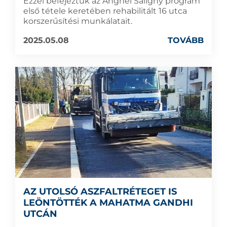
Ezzel befejeztük az Anghel Saligny program
első tétele keretében rehabilitált 16 utca
korszerűsítési munkálatait.
2025.05.08
TOVÁBB
AZ UTOLSÓ ASZFALTRÉTEGET IS
LEÖNTÖTTÉK A MAHATMA GANDHI
UTCÁN