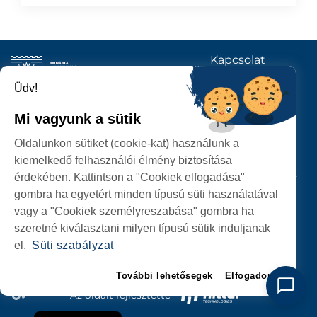
Kapcsolat
KÖVESSENEK
Üdv!
Mi vagyunk a sütik
SZATMÁRNÉMETI
Oldalunkon sütiket (cookie-kat) használunk a
POLGÁRMESTERI HIVATAL
kiemelkedő felhasználói élmény biztosítása
P-ȚA 25 OCTOMBRIE, NR. 1 CORP M, 440026 SATU MARE
érdekében. Kattintson a "Cookiek elfogadása"
gombra ha egyetért minden típusú süti használatával
SZEMÉLYES ADATOK VÉDELME
vagy a "Cookiek személyreszabása" gombra ha
szeretné kiválasztani milyen típusú sütik induljanak
el.
Süti szabályzat
További lehetősegek
Elfogadom
Az oldalt fejlesztette