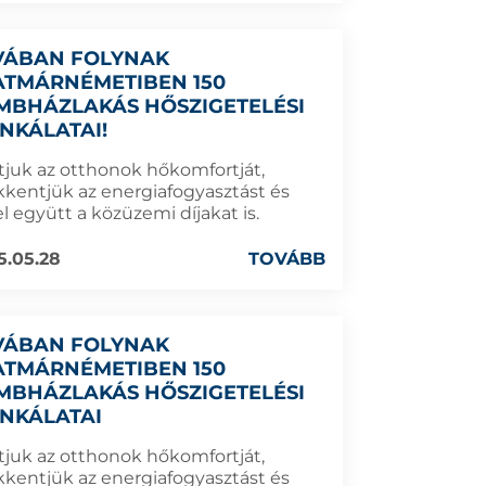
VÁBAN FOLYNAK
ATMÁRNÉMETIBEN 150
MBHÁZLAKÁS HŐSZIGETELÉSI
NKÁLATAI!
ítjuk az otthonok hőkomfortját,
kkentjük az energiafogyasztást és
l együtt a közüzemi díjakat is.
5.05.28
TOVÁBB
VÁBAN FOLYNAK
ATMÁRNÉMETIBEN 150
MBHÁZLAKÁS HŐSZIGETELÉSI
NKÁLATAI
ítjuk az otthonok hőkomfortját,
kkentjük az energiafogyasztást és