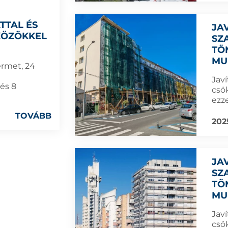
TTAL ÉS
JA
KÖZÖKKEL
SZ
TÖ
MU
ermet, 24
Jav
és 8
csö
ezze
TOVÁBB
202
JA
SZ
TÖ
MU
Jav
csö