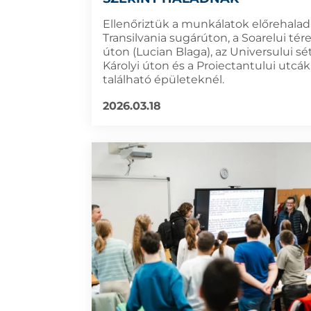
Ellenőriztük a munkálatok előrehalad
Transilvania sugárúton, a Soarelui tér
úton (Lucian Blaga), az Universului sé
Károlyi úton és a Proiectantului utcá
található épületeknél.
2026.03.18