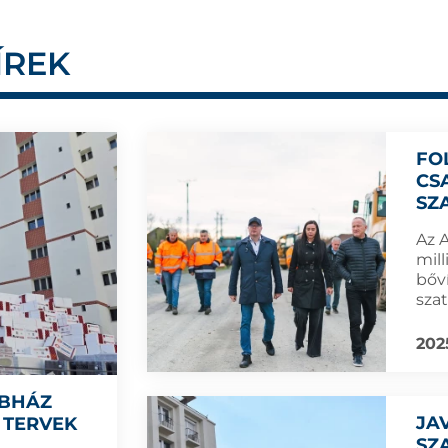
ÍREK
FO
CS
SZ
Az 
mill
bőví
sza
202
MBHÁZ
JA
 TERVEK
SZ