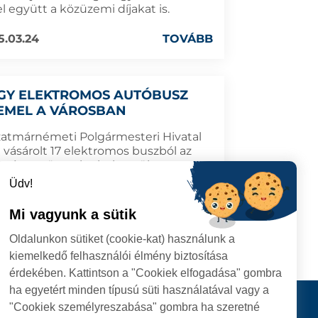
l együtt a közüzemi díjakat is.
5.03.24
TOVÁBB
GY ELEKTROMOS AUTÓBUSZ
EMEL A VÁROSBAN
zatmárnémeti Polgármesteri Hivatal
l vásárolt 17 elektromos buszból az
ő négyet üzembe helyeztük.
Üdv!
Mi vagyunk a sütik
5.01.27
TOVÁBB
Oldalunkon sütiket (cookie-kat) használunk a
kiemelkedő felhasználói élmény biztosítása
érdekében. Kattintson a "Cookiek elfogadása" gombra
ha egyetért minden típusú süti használatával vagy a
I
Kapcsolat
"Cookiek személyreszabása" gombra ha szeretné
I HIVATAL