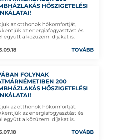
MBHÁZLAKÁS HŐSZIGETELÉSI
NKÁLATAI!
ítjuk az otthonok hőkomfortját,
kkentjük az energiafogyasztást és
l együtt a közüzemi díjakat is.
5.09.18
TOVÁBB
VÁBAN FOLYNAK
ATMÁRNÉMETIBEN 200
MBHÁZLAKÁS HŐSZIGETELÉSI
NKÁLATAI!
ítjuk az otthonok hőkomfortját,
kkentjük az energiafogyasztást és
l együtt a közüzemi díjakat is.
5.07.18
TOVÁBB