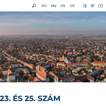
RO
HU
EN
DE
3. ÉS 25. SZÁM