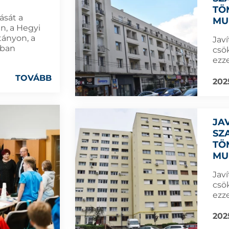
TÖ
ását a
MU
en, a Hegyi
tányon, a
Jav
kban
csö
ezze
TOVÁBB
202
JA
SZ
TÖ
MU
Jav
csö
ezze
202