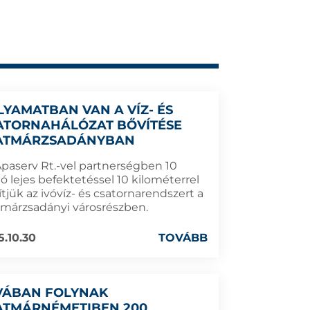
LYAMATBAN VAN A VÍZ- ÉS
ATORNAHÁLÓZAT BŐVÍTÉSE
ATMÁRZSADÁNYBAN
Apaserv Rt.-vel partnerségben 10
ió lejes befektetéssel 10 kilométerrel
tjük az ivóvíz- és csatornarendszert a
tmárzsadányi városrészben.
5.10.30
TOVÁBB
VÁBAN FOLYNAK
ATMÁRNÉMETIBEN 200