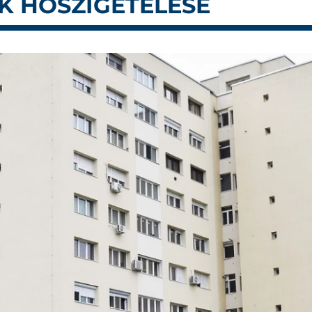
K HŐSZIGETELÉSE