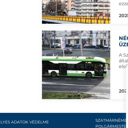
ezze
202
NÉ
ÜZ
A S
álta
els
202
SZATMÁRNÉMET
LYES ADATOK VÉDELME
POLGÁRMESTER