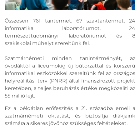
Összesen 761 tantermet, 67 szaktantermet, 24
informatika laboratóriumot, 24
természettudományi laboratóriumot és 8
szakiskolai műhelyt szereltünk fel.
Szatmárnémeti minden tanintézményét, az
óvodáktól a líceumokig új bútorzattal és korszerű
informatikai eszközökkel szereltünk fel az országos
helyreállítási terv (PNRR) által finanszírozott projekt
keretében, a teljes beruházás értéke megközelíti az
55 millió lejt.
Ez a példátlan erőfeszítés a 21. századba emeli a
szatmárnémeti oktatást, és biztosítja diákjaink
számára a sikeres jövőhöz szükséges feltételeket.