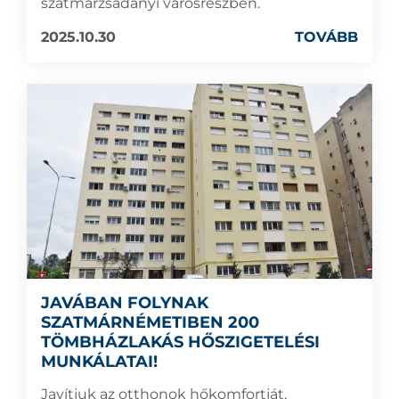
szatmárzsadányi városrészben.
2025.10.30
TOVÁBB
JAVÁBAN FOLYNAK
SZATMÁRNÉMETIBEN 200
TÖMBHÁZLAKÁS HŐSZIGETELÉSI
MUNKÁLATAI!
Javítjuk az otthonok hőkomfortját,