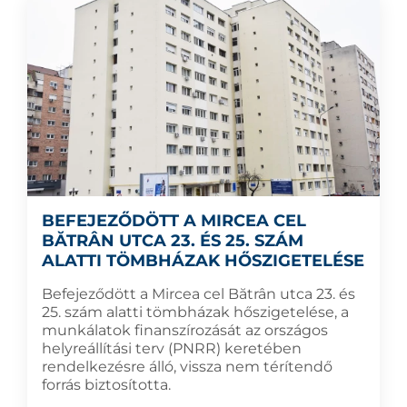
BEFEJEZŐDÖTT A MIRCEA CEL
BĂTRÂN UTCA 23. ÉS 25. SZÁM
ALATTI TÖMBHÁZAK HŐSZIGETELÉSE
Befejeződött a Mircea cel Bătrân utca 23. és
25. szám alatti tömbházak hőszigetelése, a
munkálatok finanszírozását az országos
helyreállítási terv (PNRR) keretében
rendelkezésre álló, vissza nem térítendő
forrás biztosította.