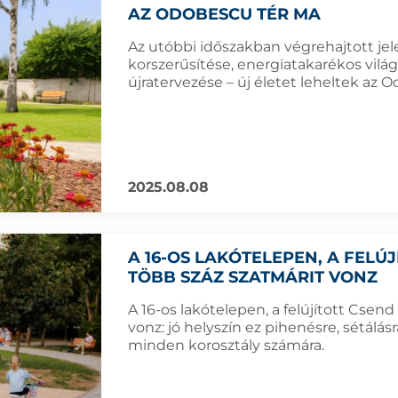
AZ ODOBESCU TÉR MA
Az utóbbi időszakban végrehajtott jel
korszerűsítése, energiatakarékos világ
újratervezése – új életet leheltek az 
2025.08.08
A 16-OS LAKÓTELEPEN, A FELÚ
TÖBB SZÁZ SZATMÁRIT VONZ
A 16-os lakótelepen, a felújított Cse
vonz: jó helyszín ez pihenésre, sétálás
minden korosztály számára.