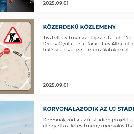
2025.09.01
KÖZÉRDEKŰ KÖZLEMÉNY
Tisztelt szatmáriak! Tájékoztatjuk Ön
Krúdy Gyula utca Darai út és Alba Iuli
hálózaton végzett munkálatok miatt le 
2025.09.01
KÖRVONALAZÓDIK AZ ÚJ STAD
Körvonalazódik az új stadion projektj
elfogadta a létesítmény megvalósítha