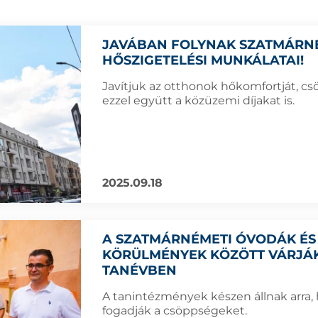
JAVÁBAN FOLYNAK SZATMÁRN
HŐSZIGETELÉSI MUNKÁLATAI!
Javítjuk az otthonok hőkomfortját, cs
ezzel együtt a közüzemi díjakat is.
2025.09.18
A SZATMÁRNÉMETI ÓVODÁK ÉS
KÖRÜLMÉNYEK KÖZÖTT VÁRJÁK
TANÉVBEN
A tanintézmények készen állnak arra, 
fogadják a csöppségeket.