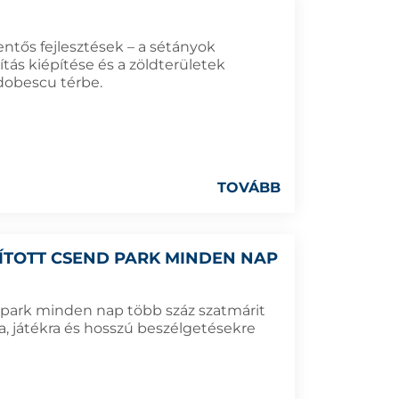
entős fejlesztések – a sétányok
ítás kiépítése és a zöldterületek
Odobescu térbe.
TOVÁBB
JÍTOTT CSEND PARK MINDEN NAP
nd park minden nap több száz szatmárit
ra, játékra és hosszú beszélgetésekre