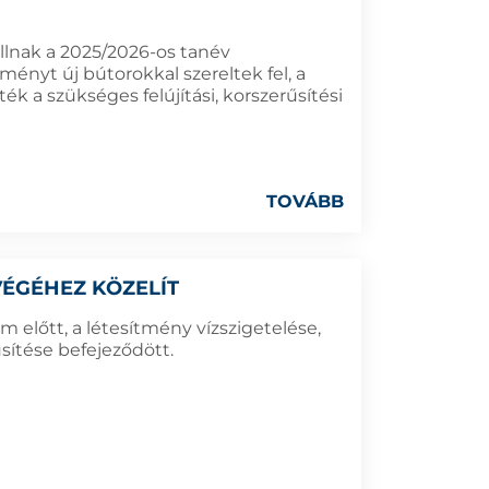
llnak a 2025/2026-os tanév
nyt új bútorokkal szereltek fel, a
ték a szükséges felújítási, korszerűsítési
TOVÁBB
VÉGÉHEZ KÖZELÍT
m előtt, a létesítmény vízszigetelése,
űsítése befejeződött.