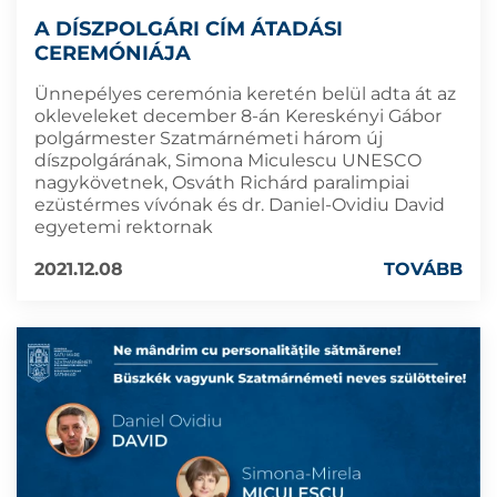
A DÍSZPOLGÁRI CÍM ÁTADÁSI
CEREMÓNIÁJA
Ünnepélyes ceremónia keretén belül adta át az
okleveleket december 8-án Kereskényi Gábor
polgármester Szatmárnémeti három új
díszpolgárának, Simona Miculescu UNESCO
nagykövetnek, Osváth Richárd paralimpiai
ezüstérmes vívónak és dr. Daniel-Ovidiu David
egyetemi rektornak
2021.12.08
TOVÁBB