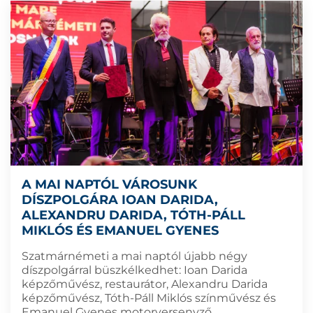
A MAI NAPTÓL VÁROSUNK
DÍSZPOLGÁRA IOAN DARIDA,
ALEXANDRU DARIDA, TÓTH-PÁLL
MIKLÓS ÉS EMANUEL GYENES
Szatmárnémeti a mai naptól újabb négy
díszpolgárral büszkélkedhet: Ioan Darida
képzőművész, restaurátor, Alexandru Darida
képzőművész, Tóth-Páll Miklós színművész és
Emanuel Gyenes motorversenyző