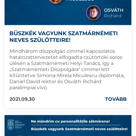
BÜSZKÉK VAGYUNK SZATMÁRNÉMETI
NEVES SZÜLÖTTEIRE!
Mindhárom díszpolgári címmel kapcsolatos
határozattervezetet elfogadta csütörtöki soros
ülésén a Szatmárnémeti Helyi Tanács, így a
„Szatmárnémeti Díszpolgára" címmel lett
kitűntetve Simona-Mirela Miculescu diplomata,
Daniel David rektor és Osváth Richárd
paralimpiai vívó.
2021.09.30
TOVÁBB