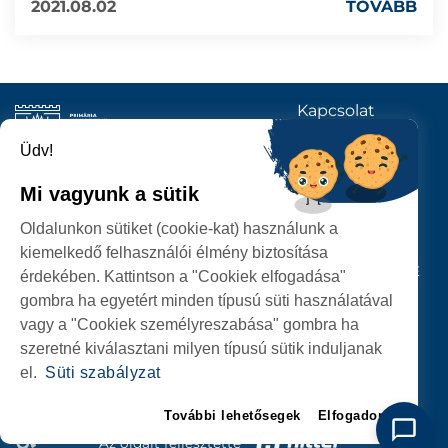
2021.08.02
TOVÁBB
Kapcsolat
KÖVESSENEK
Üdv!
Mi vagyunk a sütik
SZATMÁRNÉMETI
Oldalunkon sütiket (cookie-kat) használunk a
POLGÁRMESTERI HIVATAL
kiemelkedő felhasználói élmény biztosítása
P-ȚA 25 OCTOMBRIE, NR. 1 CORP M, 440026 SATU MARE
érdekében. Kattintson a "Cookiek elfogadása"
gombra ha egyetért minden típusú süti használatával
SZEMÉLYES ADATOK VÉDELME
vagy a "Cookiek személyreszabása" gombra ha
szeretné kiválasztani milyen típusú sütik induljanak
el.
Süti szabályzat
További lehetősegek
Elfogadom
Az oldalt fejlesztette