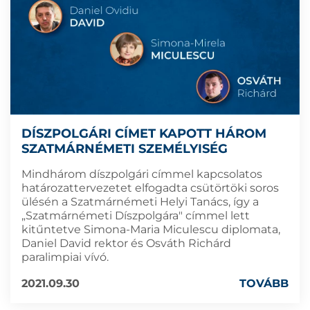
DÍSZPOLGÁRI CÍMET KAPOTT HÁROM
SZATMÁRNÉMETI SZEMÉLYISÉG
Mindhárom díszpolgári címmel kapcsolatos
határozattervezetet elfogadta csütörtöki soros
ülésén a Szatmárnémeti Helyi Tanács, így a
„Szatmárnémeti Díszpolgára" címmel lett
kitűntetve Simona-Maria Miculescu diplomata,
Daniel David rektor és Osváth Richárd
paralimpiai vívó.
2021.09.30
TOVÁBB