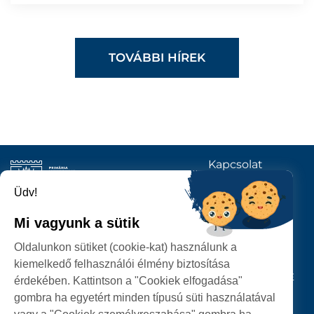
TOVÁBBI HÍREK
Kapcsolat
KÖVESSENEK
Üdv!
Mi vagyunk a sütik
SZATMÁRNÉMETI
Oldalunkon sütiket (cookie-kat) használunk a
POLGÁRMESTERI HIVATAL
kiemelkedő felhasználói élmény biztosítása
P-ȚA 25 OCTOMBRIE, NR. 1 CORP M, 440026 SATU MARE
érdekében. Kattintson a "Cookiek elfogadása"
gombra ha egyetért minden típusú süti használatával
SZEMÉLYES ADATOK VÉDELME